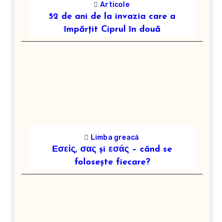
Articole
52 de ani de la invazia care a
împărțit Ciprul în două
Limba greacă
Εσείς, σας și εσάς – când se
folosește fiecare?