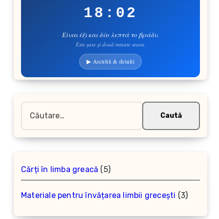
18:02
Είναι έξι και δύο λεπτά το βράδυ.
Este șase și două minute seara.
▶ Ascultă & detalii
Caută
după:
5
Cărți în limba greacă
5
produse
3
Materiale pentru învățarea limbii grecești
3
produse