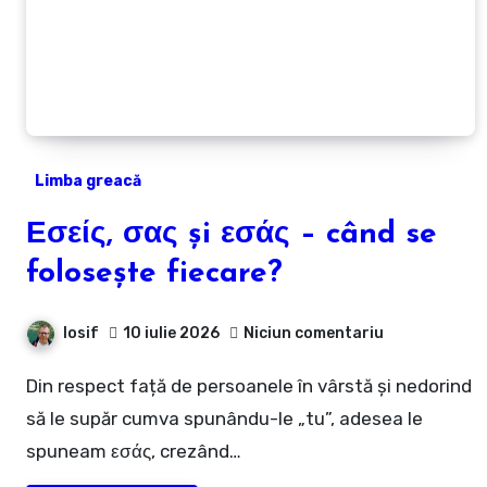
Limba greacă
Εσείς, σας și εσάς – când se
folosește fiecare?
Iosif
10 iulie 2026
Niciun comentariu
Din respect față de persoanele în vârstă și nedorind
să le supăr cumva spunându-le „tu”, adesea le
spuneam εσάς, crezând…