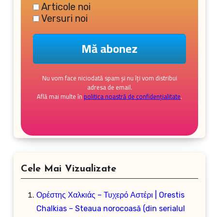
Articole noi
Versuri noi
Nu vom face niciodată spam și nu îți vom distribui
adresa de email.
Află mai multe în
politica noastră de confidențialitate
.
Cele Mai Vizualizate
Ορέστης Χαλκιάς – Τυχερό Αστέρι | Orestis
Chalkias – Steaua norocoasă (din serialul