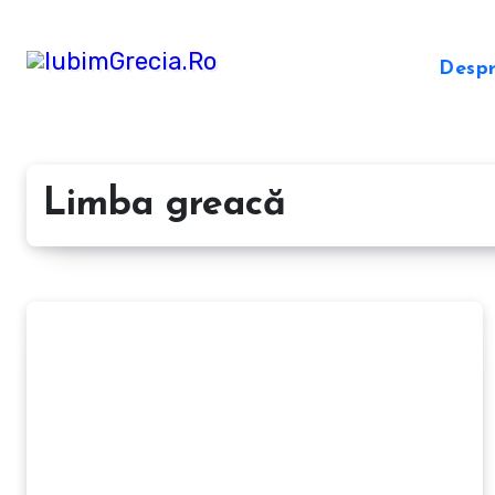
Sari
la
Desp
conținut
Limba greacă