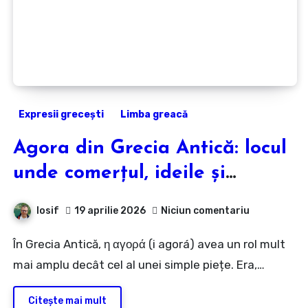
Expresii grecești
Limba greacă
Agora din Grecia Antică: locul
unde comerțul, ideile și
limbajul se întâlneau
Iosif
19 aprilie 2026
Niciun comentariu
În Grecia Antică, η αγορά (i agorá) avea un rol mult
mai amplu decât cel al unei simple piețe. Era,…
Citește mai mult