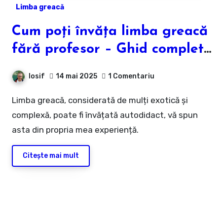
Limba greacă
Cum poți învăța limba greacă
fără profesor – Ghid complet
pentru autodidacți
Iosif
14 mai 2025
1 Comentariu
Limba greacă, considerată de mulți exotică și
complexă, poate fi învățată autodidact, vă spun
asta din propria mea experiență.
Citește mai mult