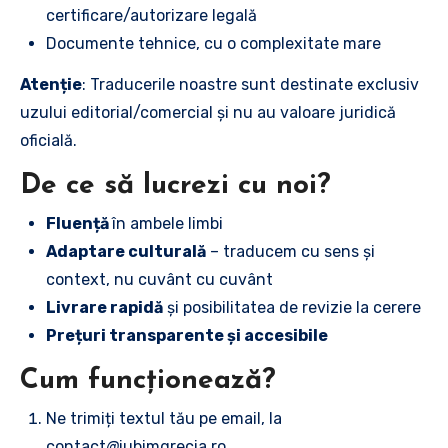
certificare/autorizare legală
Documente tehnice, cu o complexitate mare
Atenție
: Traducerile noastre sunt destinate exclusiv
uzului editorial/comercial și nu au valoare juridică
oficială.
De ce să lucrezi cu noi?
Fluență
în ambele limbi
Adaptare culturală
– traducem cu sens și
context, nu cuvânt cu cuvânt
Livrare rapidă
și posibilitatea de revizie la cerere
Prețuri transparente și accesibile
Cum funcționează?
Ne trimiți textul tău pe email, la
contact
@
iubimgrecia.ro.