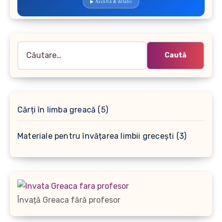
▶ Ascultă & detalii
Caută
după:
5
Cărți în limba greacă
5
produse
3
Materiale pentru învățarea limbii grecești
3
produse
Învață Greaca fără profesor