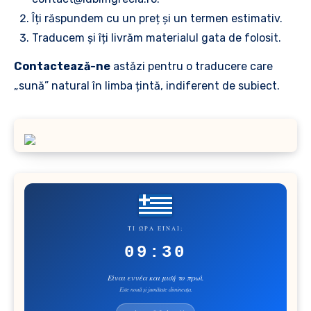
Îți răspundem cu un preț și un termen estimativ.
Traducem și îți livrăm materialul gata de folosit.
Contactează-ne
astăzi pentru o traducere care
„sună” natural în limba țintă, indiferent de subiect.
ΤΙ ΏΡΑ ΕΊΝΑΙ;
09:30
Είναι εννέα και μισή το πρωί.
Este nouă și jumătate dimineața.