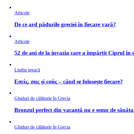
Articole
De ce ard pădurile greciei în fiecare vară?
Articole
52 de ani de la invazia care a împărțit Ciprul în
Limba greacă
Εσείς, σας și εσάς – când se folosește fiecare?
Ghiduri de călătorie în Grecia
Bronzul perfect din vacanță nu e semn de sănătat
Ghiduri de călătorie în Grecia