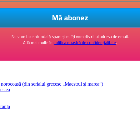
Nu vom face niciodată spam și nu îți vom distribui adresa de email.
Află mai multe în
politica noastră de confidențialitate
.
orocoasă (din serialul grecesc „Maestrul și marea”)
o stea
ranță