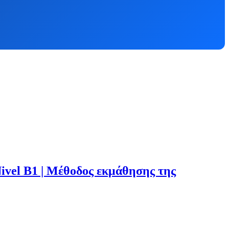
 Nivel B1 | Μέθοδος εκμάθησης της