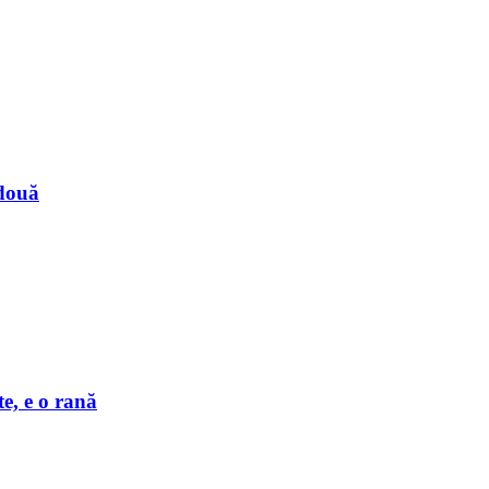
 două
e, e o rană