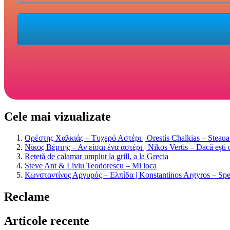
Cele mai vizualizate
Ορέστης Χαλκιάς – Τυχερό Αστέρι | Orestis Chalkias – Steaua n
Νίκος Βέρτης – Αν είσαι ένα αστέρι | Nikos Vertis – Dacă ești 
Rețetă de calamar umplut la grill, a la Grecia
Steve Ant & Liviu Teodorescu – Mi loca
Κωνσταντίνος Αργυρός – Ελπίδα | Konstantinos Argyros – Spe
Reclame
Articole recente