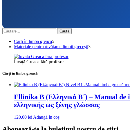
Caută
după:
5
Cărți în limba greacă
5
produse
3
Materiale pentru învățarea limbii grecești
3
produse
Învață Greaca fără profesor
Cărți în limba greacă
Ellinika B (Ελληνικά Β΄) – Manual de î
ελληνικής ως ξένης γλώσσας
120,00
lei
Adaugă în coș
Abonează-te la buletinul nostru de știri