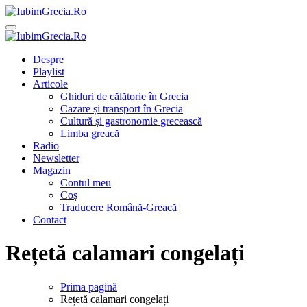
Sari
la
IubimGrecia.Ro
Ghiduri de călătorie, gastronomie și muzică grecească
conținut
IubimGrecia.Ro
Ghiduri de călătorie, gastronomie și muzică grecească
Despre
Playlist
Articole
Ghiduri de călătorie în Grecia
Cazare și transport în Grecia
Cultură și gastronomie grecească
Limba greacă
Radio
Newsletter
Magazin
Contul meu
Coș
Traducere Română-Greacă
Contact
Rețetă calamari congelați
Prima pagină
Rețetă calamari congelați