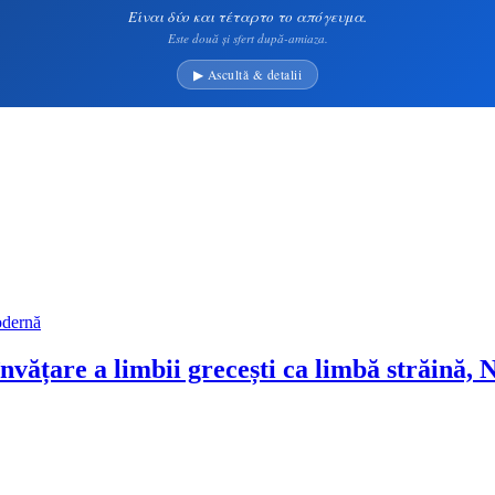
Είναι δύο και τέταρτο το απόγευμα.
Este două și sfert după-amiaza.
▶ Ascultă & detalii
nvățare a limbii grecești ca limbă străină,