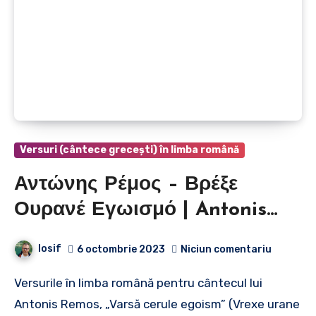
Versuri (cântece grecești) în limba română
Αντώνης Ρέμος – Βρέξε
Ουρανέ Εγωισμό | Antonis
Remos – Varsă cerule egoism
Iosif
6 octombrie 2023
Niciun comentariu
Versurile în limba română pentru cântecul lui
Antonis Remos, „Varsă cerule egoism” (Vrexe urane