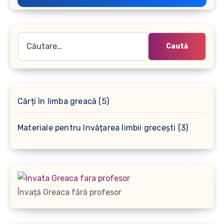
Caută
după:
5
Cărți în limba greacă
5
produse
3
Materiale pentru învățarea limbii grecești
3
produse
Învață Greaca fără profesor