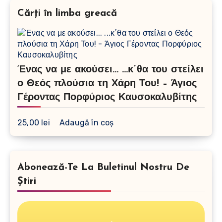
Cărți în limba greacă
Ένας να με ακούσει… …κ΄θα του στείλει
ο Θεός πλούσια τη Χάρη Του! – Άγιος
Γέροντας Πορφύριος Καυσοκαλυβίτης
25,00
lei
Adaugă în coș
Abonează-Te La Buletinul Nostru De
Știri