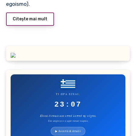
egoismo).
Citește mai mult
ΤΙ ΏΡΑ ΕΊΝΑΙ;
23:07
Είναι έντεκα και επτά λεπτά τη νύχτα.
Este unsprezece și șapte minute noaptea.
▶ Ascultă & detalii