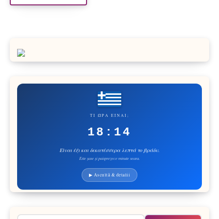
ΤΙ ΏΡΑ ΕΊΝΑΙ;
18:14
Είναι έξι και δεκατέσσερα λεπτά το βράδυ.
Este șase și paisprezece minute seara.
▶ Ascultă & detalii