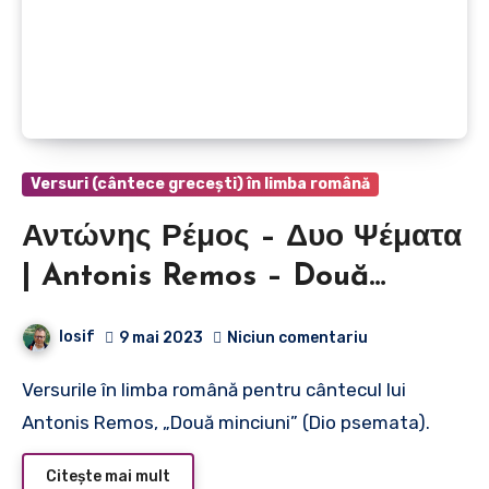
Versuri (cântece grecești) în limba română
Αντώνης Ρέμος – Δυο Ψέματα
| Antonis Remos – Două
minciuni
Iosif
9 mai 2023
Niciun comentariu
Versurile în limba română pentru cântecul lui
Antonis Remos, „Două minciuni” (Dio psemata).
Citește mai mult