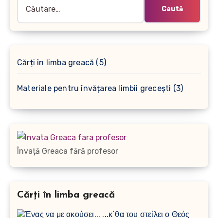
Caută
după:
5
Cărți în limba greacă
5
produse
3
Materiale pentru învățarea limbii grecești
3
produse
Învață Greaca fără profesor
Cărți în limba greacă