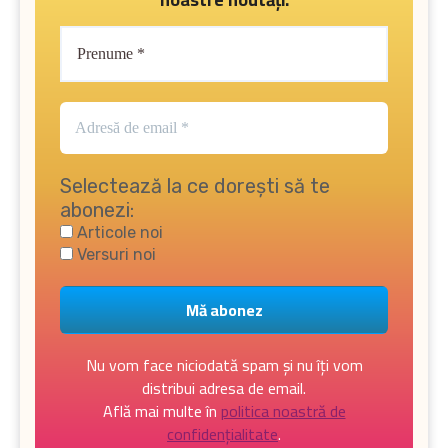
Selectează la ce dorești să te
abonezi:
Articole noi
Versuri noi
Nu vom face niciodată spam și nu îți vom
distribui adresa de email.
Află mai multe în
politica noastră de
confidențialitate
.