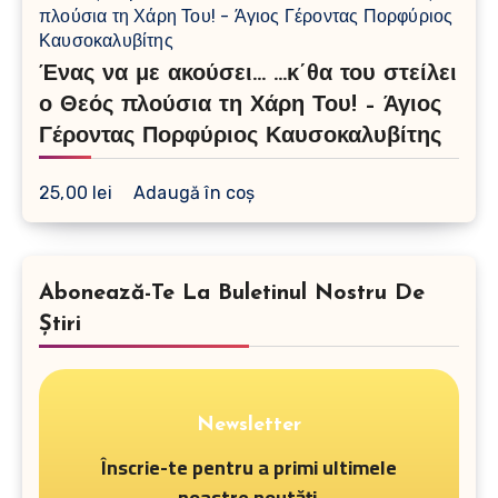
Ένας να με ακούσει… …κ΄θα του στείλει
ο Θεός πλούσια τη Χάρη Του! – Άγιος
Γέροντας Πορφύριος Καυσοκαλυβίτης
25,00
lei
Adaugă în coș
Abonează-Te La Buletinul Nostru De
Știri
Newsletter
Înscrie-te pentru a primi ultimele
noastre noutăți.