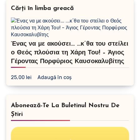
Cărți în limba greacă
Ένας να με ακούσει… …κ΄θα του στείλει
ο Θεός πλούσια τη Χάρη Του! – Άγιος
Γέροντας Πορφύριος Καυσοκαλυβίτης
25,00
lei
Adaugă în coș
Abonează-Te La Buletinul Nostru De
Știri