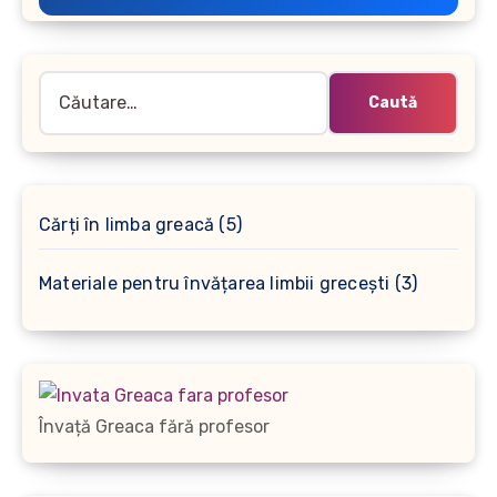
Caută
după:
5
Cărți în limba greacă
5
produse
3
Materiale pentru învățarea limbii grecești
3
produse
Învață Greaca fără profesor