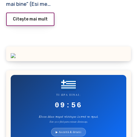
mai bine” (Esi me…
Citește mai mult
ΤΙ ΏΡΑ ΕΊΝΑΙ;
09:56
Είναι δέκα παρά τέσσερα λεπτά το πρωί.
Este zece fără patru minute dimineața.
▶ Ascultă & detalii