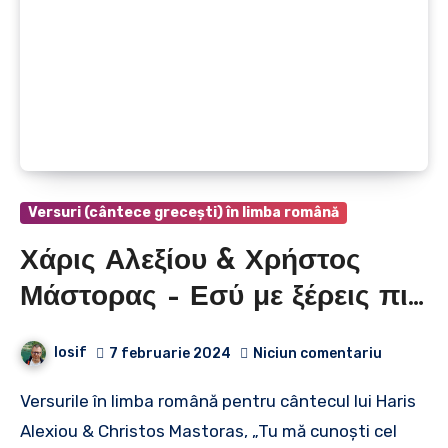
Versuri (cântece grecești) în limba română
Χάρις Αλεξίου & Χρήστος
Μάστορας – Εσύ με ξέρεις πιο
πολύ | Haris Alexiou &
Iosif
7 februarie 2024
Niciun comentariu
Christos Mastoras – Tu mă
Versurile în limba română pentru cântecul lui Haris
cunoști cel mai bine
Alexiou & Christos Mastoras, „Tu mă cunoști cel