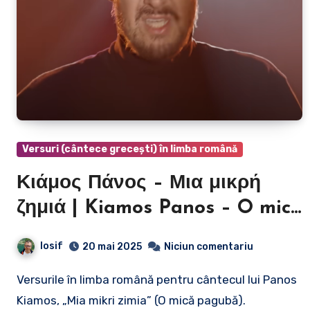
Versuri (cântece grecești) în limba română
Κιάμος Πάνος – Μια μικρή
ζημιά | Kiamos Panos – O mică
pagubă
Iosif
20 mai 2025
Niciun comentariu
Versurile în limba română pentru cântecul lui Panos
Kiamos, „Mia mikri zimia” (O mică pagubă).