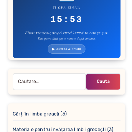
ΤΙ ΏΡΑ ΕΊΝΑΙ;
15:53
Είναι τέσσερις παρά επτά λεπτά το απόγευμα.
Este patru fără șapte minute după-amiaza.
▶ Ascultă & detalii
Caută
după:
5
Cărți în limba greacă
5
produse
3
Materiale pentru învățarea limbii grecești
3