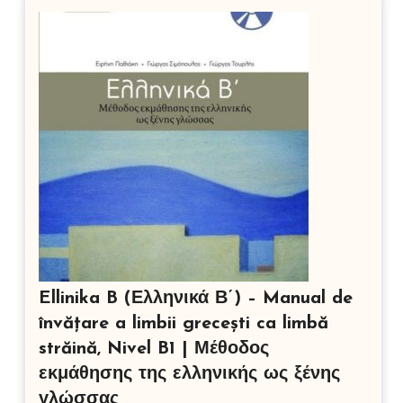
Ellinika B (Ελληνικά Β΄) – Manual de
învățare a limbii grecești ca limbă
străină, Nivel B1 | Μέθοδος
εκμάθησης της ελληνικής ως ξένης
γλώσσας