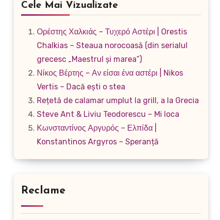
Cele Mai Vizualizate
Ορέστης Χαλκιάς – Τυχερό Αστέρι | Orestis
Chalkias – Steaua norocoasă (din serialul
grecesc „Maestrul și marea”)
Νίκος Βέρτης – Αν είσαι ένα αστέρι | Nikos
Vertis – Dacă ești o stea
Rețetă de calamar umplut la grill, a la Grecia
Steve Ant & Liviu Teodorescu – Mi loca
Κωνσταντίνος Αργυρός – Ελπίδα |
Konstantinos Argyros – Speranță
Reclame