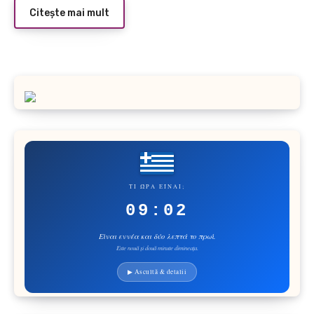
Citește mai mult
ΤΙ ΏΡΑ ΕΊΝΑΙ;
09:02
Είναι εννέα και δύο λεπτά το πρωί.
Este nouă și două minute dimineața.
▶ Ascultă & detalii