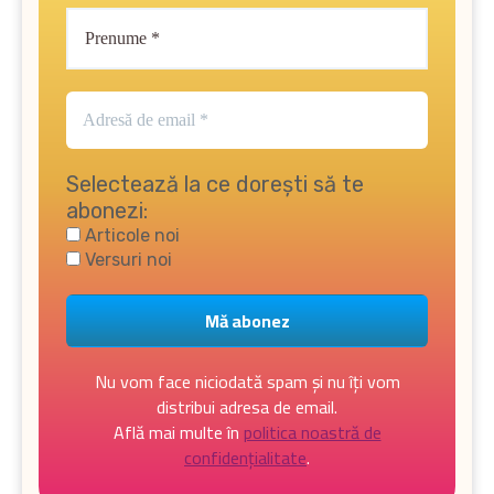
Selectează la ce dorești să te
abonezi:
Articole noi
Versuri noi
Nu vom face niciodată spam și nu îți vom
distribui adresa de email.
Află mai multe în
politica noastră de
confidențialitate
.