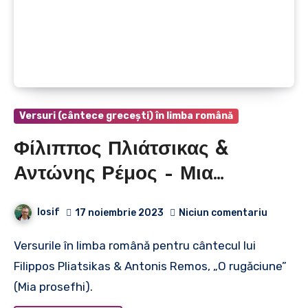
Versuri (cântece grecești) în limba română
Φίλιππος Πλιάτσικας &
Αντώνης Ρέμος – Μια
Προσευχή | Filippos Pliatsikas
Iosif
17 noiembrie 2023
Niciun comentariu
& Antonis Remos – O
Versurile în limba română pentru cântecul lui
rugăciune
Filippos Pliatsikas & Antonis Remos, „O rugăciune”
(Mia prosefhi).