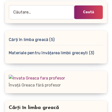
Caută
după:
5
Cărți în limba greacă
5
produse
3
Materiale pentru învățarea limbii grecești
3
produse
Învață Greaca fără profesor
Cărți în limba greacă