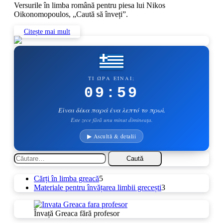
Versurile în limba română pentru piesa lui Nikos
Oikonomopoulos, „Caută să înveți”.
Citește mai mult
ΤΙ ΏΡΑ ΕΊΝΑΙ;
09:59
Είναι δέκα παρά ένα λεπτό το πρωί.
Este zece fără unu minut dimineața.
▶ Ascultă & detalii
Caută
după:
5
Cărți în limba greacă
5
produse
3
Materiale pentru învățarea limbii grecești
3
produse
Învață Greaca fără profesor