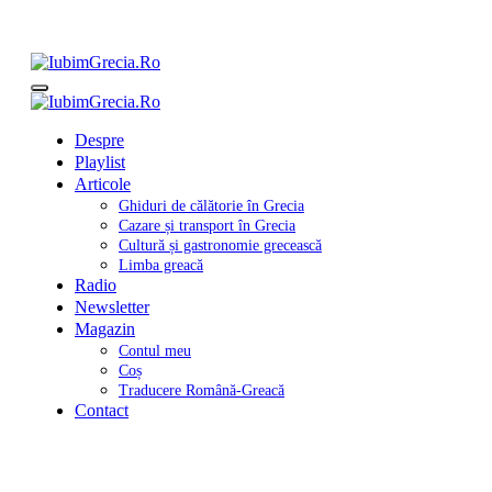
Sari
la
conținut
IubimGrecia.Ro
Ghiduri de călătorie, gastronomie și muzică grecească
IubimGrecia.Ro
Ghiduri de călătorie, gastronomie și muzică grecească
Despre
Playlist
Articole
Ghiduri de călătorie în Grecia
Cazare și transport în Grecia
Cultură și gastronomie grecească
Limba greacă
Radio
Newsletter
Magazin
Contul meu
Coș
Traducere Română-Greacă
Contact