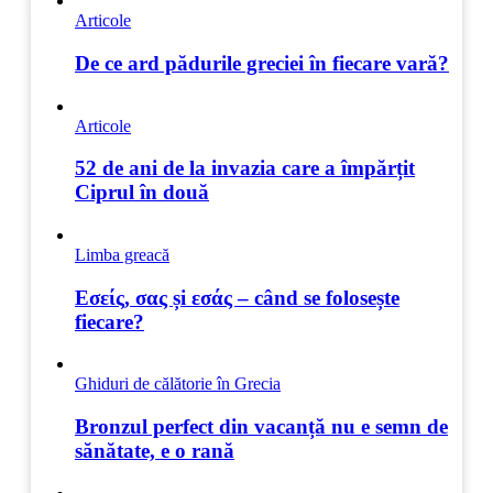
Articole
De ce ard pădurile greciei în fiecare vară?
Articole
52 de ani de la invazia care a împărțit
Ciprul în două
Limba greacă
Εσείς, σας și εσάς – când se folosește
fiecare?
Ghiduri de călătorie în Grecia
Bronzul perfect din vacanță nu e semn de
sănătate, e o rană