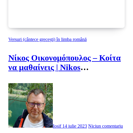
Versuri (cântece grecești) în limba română
Νίκος Οικονομόπουλος – Κοίτα
να μαθαίνεις | Nikos
Oikonomopoulos – Caută să
înveți
Iosif
14 iulie 2023
Niciun comentariu