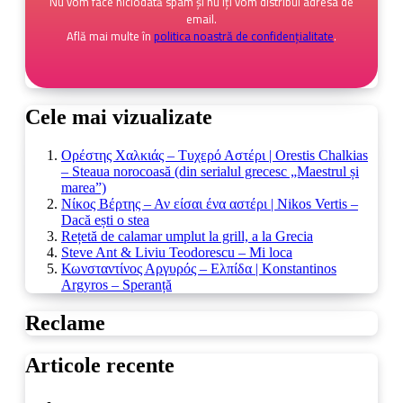
Nu vom face niciodată spam și nu îți vom distribui adresa de
email.
Află mai multe în
politica noastră de confidențialitate
.
Cele mai vizualizate
Ορέστης Χαλκιάς – Τυχερό Αστέρι | Orestis Chalkias
– Steaua norocoasă (din serialul grecesc „Maestrul și
marea”)
Νίκος Βέρτης – Αν είσαι ένα αστέρι | Nikos Vertis –
Dacă ești o stea
Rețetă de calamar umplut la grill, a la Grecia
Steve Ant & Liviu Teodorescu – Mi loca
Κωνσταντίνος Αργυρός – Ελπίδα | Konstantinos
Argyros – Speranță
Reclame
Articole recente