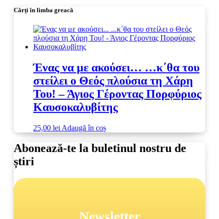
Cărți în limba greacă
Ένας να με ακούσει… …κ΄θα του
στείλει ο Θεός πλούσια τη Χάρη
Του! – Άγιος Γέροντας Πορφύριος
Καυσοκαλυβίτης
25,00
lei
Adaugă în coș
Abonează-te la buletinul nostru de
știri
Newsletter