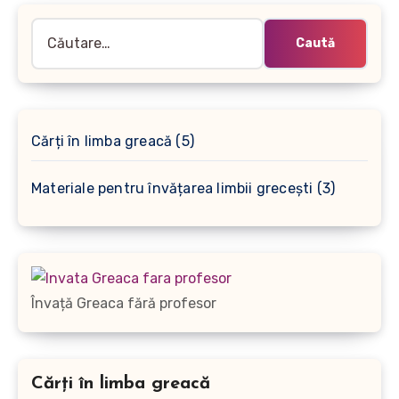
Caută
după:
5
Cărți în limba greacă
5
produse
3
Materiale pentru învățarea limbii grecești
3
produse
Învață Greaca fără profesor
Cărți în limba greacă