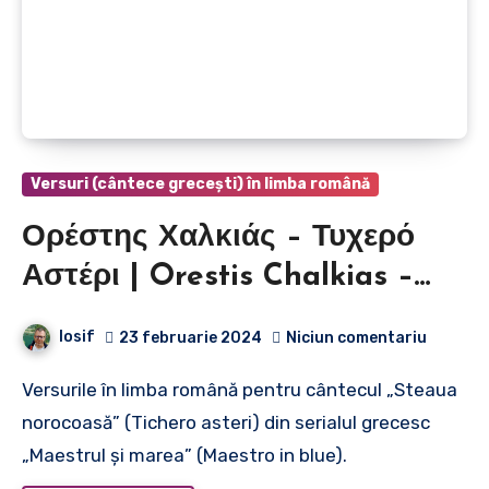
Versuri (cântece grecești) în limba română
Ορέστης Χαλκιάς – Τυχερό
Αστέρι | Orestis Chalkias –
Steaua norocoasă (din serialul
Iosif
23 februarie 2024
Niciun comentariu
grecesc „Maestrul și marea”)
Versurile în limba română pentru cântecul „Steaua
norocoasă” (Tichero asteri) din serialul grecesc
„Maestrul și marea” (Maestro in blue).