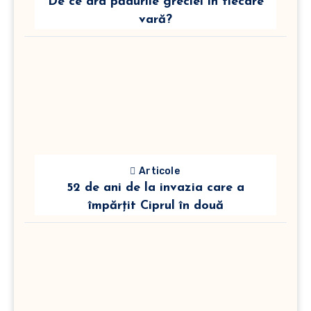
De ce ard pădurile greciei în fiecare
vară?
Articole
52 de ani de la invazia care a
împărțit Ciprul în două