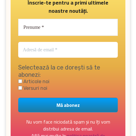
Înscrie-te pentru a primi ultimele
noastre noutăți.
Selectează la ce dorești să te
abonezi:
Articole noi
Versuri noi
Nu vom face niciodată spam și nu îți vom
distribui adresa de email.
Află mai multe în
politica noastră de