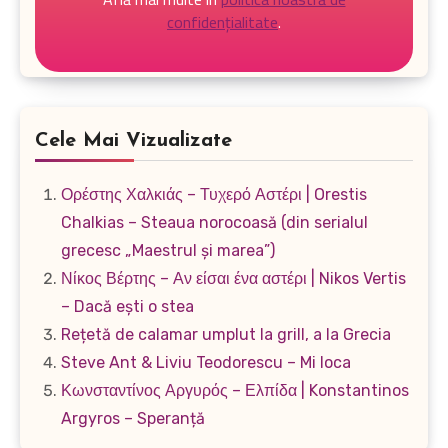
confidențialitate
.
Cele Mai Vizualizate
Ορέστης Χαλκιάς – Τυχερό Αστέρι | Orestis
Chalkias – Steaua norocoasă (din serialul
grecesc „Maestrul și marea”)
Νίκος Βέρτης – Αν είσαι ένα αστέρι | Nikos Vertis
– Dacă ești o stea
Rețetă de calamar umplut la grill, a la Grecia
Steve Ant & Liviu Teodorescu – Mi loca
Κωνσταντίνος Αργυρός – Ελπίδα | Konstantinos
Argyros – Speranță