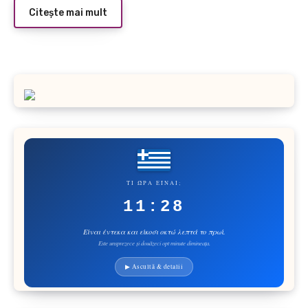
Citește mai mult
ΤΙ ΏΡΑ ΕΊΝΑΙ;
11:28
Είναι έντεκα και είκοσι οκτώ λεπτά το πρωί.
Este unsprezece și douăzeci opt minute dimineața.
▶ Ascultă & detalii