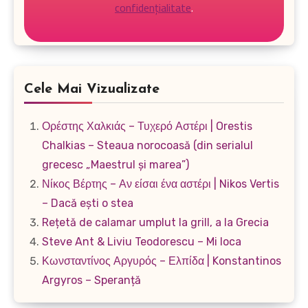
confidențialitate
.
Cele Mai Vizualizate
Ορέστης Χαλκιάς – Τυχερό Αστέρι | Orestis
Chalkias – Steaua norocoasă (din serialul
grecesc „Maestrul și marea”)
Νίκος Βέρτης – Αν είσαι ένα αστέρι | Nikos Vertis
– Dacă ești o stea
Rețetă de calamar umplut la grill, a la Grecia
Steve Ant & Liviu Teodorescu – Mi loca
Κωνσταντίνος Αργυρός – Ελπίδα | Konstantinos
Argyros – Speranță