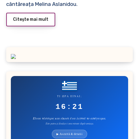
cântăreața Melina Aslanidou.
Citește mai mult
ΤΙ ΏΡΑ ΕΊΝΑΙ;
16:21
Είναι τέσσερις και είκοσι ένα λεπτά το απόγευμα.
Este patru și douăzeci unu minute după-amiaza.
▶ Ascultă & detalii