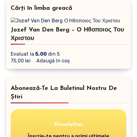
Cărți în limba greacă
Jozef Van Den Berg – Ο Ηθοποιος Του
Χριστου
Evaluat la
5.00
din 5
75,00
lei
Adaugă în coș
Abonează-Te La Buletinul Nostru De
Știri
Newsletter
Înscrie-te pentru a primi ultimele