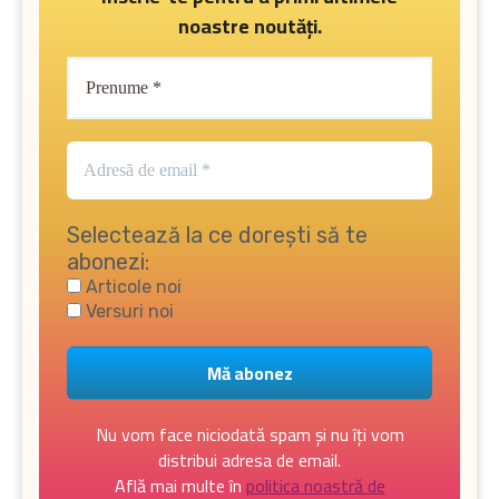
noastre noutăți.
Selectează la ce dorești să te
abonezi:
Articole noi
Versuri noi
Nu vom face niciodată spam și nu îți vom
distribui adresa de email.
Află mai multe în
politica noastră de