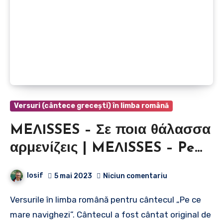
Versuri (cântece grecești) în limba română
MEΛΙSSES – Σε ποια θάλασσα
αρμενίζεις | MEΛΙSSES – Pe
ce mare navighezi
Iosif
5 mai 2023
Niciun comentariu
Versurile în limba română pentru cântecul „Pe ce
mare navighezi”. Cântecul a fost cântat original de