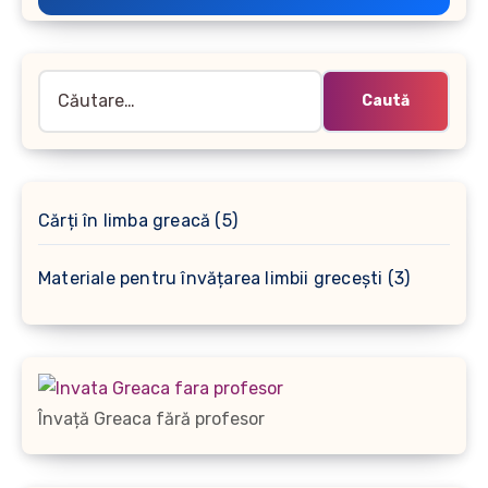
Caută
după:
5
Cărți în limba greacă
5
produse
3
Materiale pentru învățarea limbii grecești
3
produse
Învață Greaca fără profesor