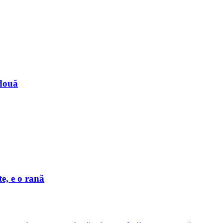
 două
e, e o rană