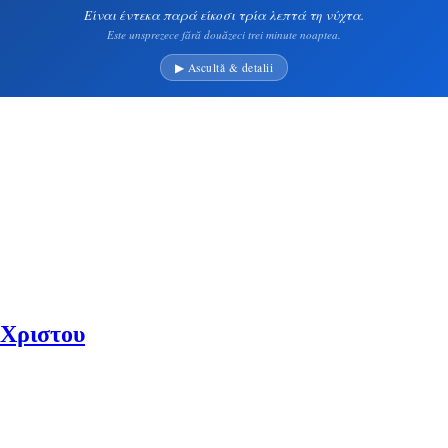
Είναι έντεκα παρά είκοσι τρία λεπτά τη νύχτα.
Este unsprezece fără douăzeci trei minute noaptea.
▶ Ascultă & detalii
 Χριστου