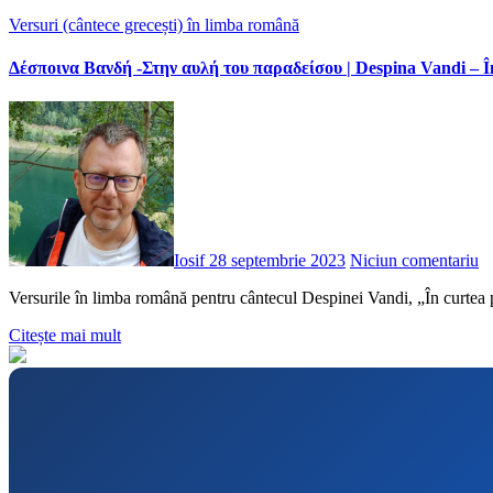
Versuri (cântece grecești) în limba română
Δέσποινα Βανδή -Στην αυλή του παραδείσου | Despina Vandi – În
Iosif
28 septembrie 2023
Niciun comentariu
Versurile în limba română pentru cântecul Despinei Vandi, „În curtea p
Citește mai mult