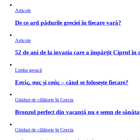
Articole
De ce ard pădurile greciei în fiecare vară?
Articole
52 de ani de la invazia care a împărțit Ciprul în
Limba greacă
Εσείς, σας și εσάς – când se folosește fiecare?
Ghiduri de călătorie în Grecia
Bronzul perfect din vacanță nu e semn de sănătat
Ghiduri de călătorie în Grecia