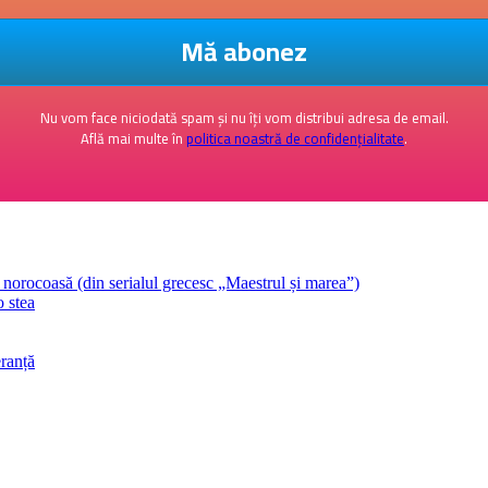
Nu vom face niciodată spam și nu îți vom distribui adresa de email.
Află mai multe în
politica noastră de confidențialitate
.
orocoasă (din serialul grecesc „Maestrul și marea”)
o stea
ranță