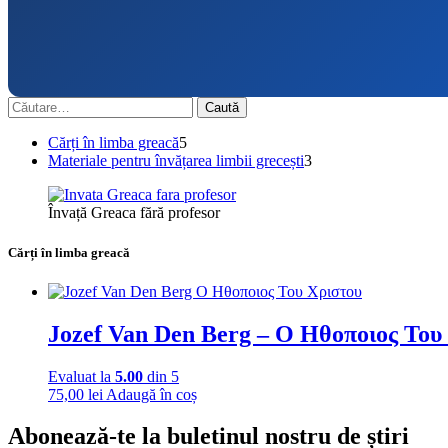
Caută
după:
5
Cărți în limba greacă
5
produse
3
Materiale pentru învățarea limbii grecești
3
produse
Învață Greaca fără profesor
Cărți în limba greacă
Jozef Van Den Berg – Ο Ηθοποιος Του
Evaluat la
5.00
din 5
75,00
lei
Adaugă în coș
Abonează-te la buletinul nostru de știri