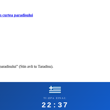
 curtea paradisului
aradisului” (Stin avli tu Taradisu).
ΤΙ ΏΡΑ ΕΊΝΑΙ;
22:37