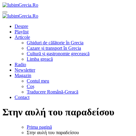
Sari
la
IubimGrecia.Ro
Ghiduri de călătorie, gastronomie și muzică grecească
conținut
IubimGrecia.Ro
Ghiduri de călătorie, gastronomie și muzică grecească
Despre
Playlist
Articole
Ghiduri de călătorie în Grecia
Cazare și transport în Grecia
Cultură și gastronomie grecească
Limba greacă
Radio
Newsletter
Magazin
Contul meu
Coș
Traducere Română-Greacă
Contact
Στην αυλή του παραδείσου
Prima pagină
Στην αυλή του παραδείσου