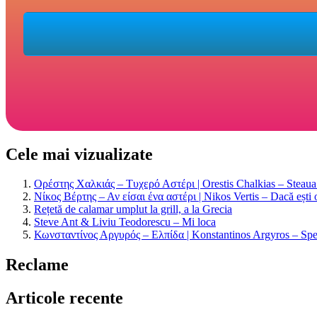
Cele mai vizualizate
Ορέστης Χαλκιάς – Τυχερό Αστέρι | Orestis Chalkias – Steaua n
Νίκος Βέρτης – Αν είσαι ένα αστέρι | Nikos Vertis – Dacă ești 
Rețetă de calamar umplut la grill, a la Grecia
Steve Ant & Liviu Teodorescu – Mi loca
Κωνσταντίνος Αργυρός – Ελπίδα | Konstantinos Argyros – Spe
Reclame
Articole recente