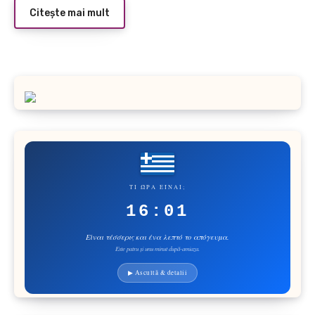
Citește mai mult
ΤΙ ΏΡΑ ΕΊΝΑΙ;
16:01
Είναι τέσσερις και ένα λεπτό το απόγευμα.
Este patru și unu minut după-amiaza.
▶ Ascultă & detalii