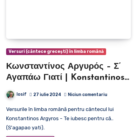
Versuri (cântece grecești) în limba română
Κωνσταντίνος Αργυρός – Σ’
Αγαπάω Γιατί | Konstantinos
Argyros – Te iubesc pentru că..
Iosif
27 iulie 2024
Niciun comentariu
Versurile în limba română pentru cântecul lui
Konstantinos Argyros - Te iubesc pentru că..
(S'agapao yati).