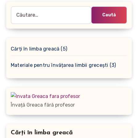
Caută
după:
5
Cărți în limba greacă
5
produse
3
Materiale pentru învățarea limbii grecești
3
produse
Învață Greaca fără profesor
Cărți în limba greacă