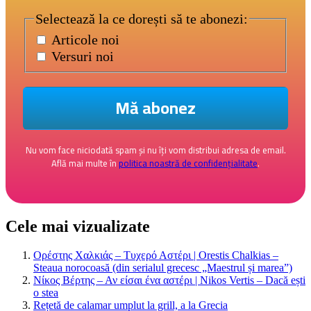
Selectează la ce dorești să te abonezi:
Articole noi
Versuri noi
Nu vom face niciodată spam și nu îți vom distribui adresa de email.
Află mai multe în
politica noastră de confidențialitate
.
Cele mai vizualizate
Ορέστης Χαλκιάς – Τυχερό Αστέρι | Orestis Chalkias –
Steaua norocoasă (din serialul grecesc „Maestrul și marea”)
Νίκος Βέρτης – Αν είσαι ένα αστέρι | Nikos Vertis – Dacă ești
o stea
Rețetă de calamar umplut la grill, a la Grecia