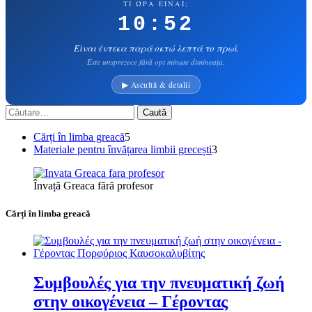
ΤΙ ΏΡΑ ΕΊΝΑΙ;
10:52
Είναι έντεκα παρά οκτώ λεπτά το πρωί.
Este unsprezece fără opt minute dimineața.
▶ Ascultă & detalii
Caută
după:
5
Cărți în limba greacă
5
produse
3
Materiale pentru învățarea limbii grecești
3
produse
Învață Greaca fără profesor
Cărți în limba greacă
Συμβουλές για την πνευματική ζωή
στην οικογένεια – Γέροντας