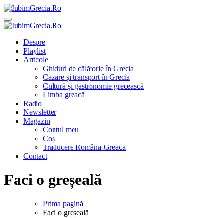
Sari
la
IubimGrecia.Ro
Ghiduri de călătorie, gastronomie și muzică grecească
conținut
IubimGrecia.Ro
Ghiduri de călătorie, gastronomie și muzică grecească
Despre
Playlist
Articole
Ghiduri de călătorie în Grecia
Cazare și transport în Grecia
Cultură și gastronomie grecească
Limba greacă
Radio
Newsletter
Magazin
Contul meu
Coș
Traducere Română-Greacă
Contact
Faci o greșeală
Prima pagină
Faci o greșeală