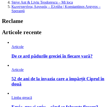
Steve Ant & Liviu Teodorescu – Mi loca
Κωνσταντίνος Αργυρός – Ελπίδα | Konstantinos Argyros –
Speranță
Reclame
Articole recente
Articole
De ce ard pădurile greciei în fiecare vară?
Articole
52 de ani de la invazia care a împărțit Ciprul în
două
Limba greacă
Εσείς, σας și εσάς – când se folosește fiecare?