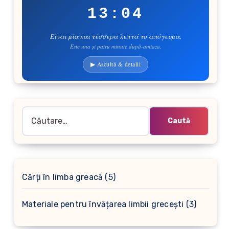
13:04
Είναι μία και τέσσερα λεπτά το απόγευμα.
Este una și patru minute după-amiaza.
▶ Ascultă & detalii
Caută
după:
5
Cărți în limba greacă
5
produse
3
Materiale pentru învățarea limbii grecești
3
produse