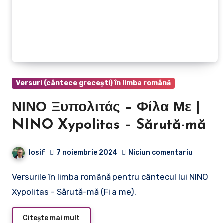
Versuri (cântece grecești) în limba română
ΝΙΝΟ Ξυπολιτάς – Φίλα Με |
NINO Xypolitas – Sărută-mă
Iosif
7 noiembrie 2024
Niciun comentariu
Versurile în limba română pentru cântecul lui NINO
Xypolitas - Sărută-mă (Fila me).
Citește mai mult