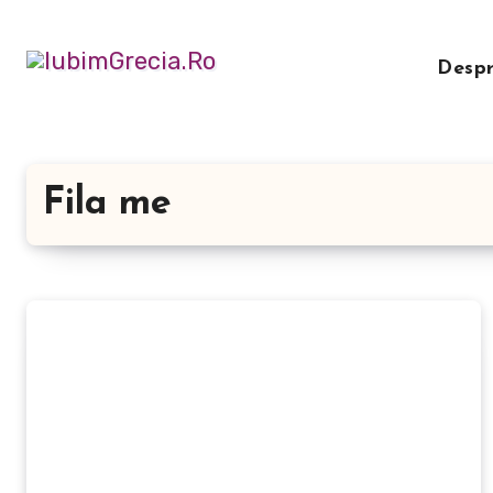
Sari
la
Desp
conținut
Fila me