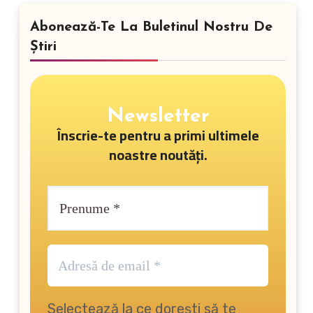
Abonează-Te La Buletinul Nostru De
Știri
Newsletter
Înscrie-te pentru a primi ultimele
noastre noutăți.
Selectează la ce dorești să te