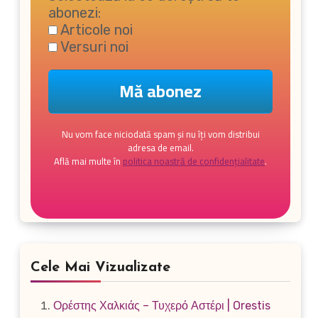
abonezi:
Articole noi
Versuri noi
Nu vom face niciodată spam și nu îți vom distribui
adresa de email.
Află mai multe în
politica noastră de confidențialitate
.
Cele Mai Vizualizate
Ορέστης Χαλκιάς – Τυχερό Αστέρι | Orestis