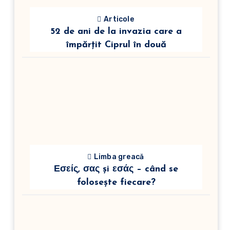
Articole
52 de ani de la invazia care a
împărțit Ciprul în două
Limba greacă
Εσείς, σας și εσάς – când se
folosește fiecare?