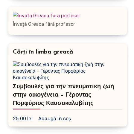
Învață Greaca fără profesor
Cărți în limba greacă
Συμβουλές για την πνευματική ζωή
στην οικογένεια – Γέροντας
Πορφύριος Καυσοκαλυβίτης
25,00
lei
Adaugă în coș