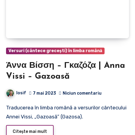
Versuri (cântece grecești) în limba română
Άννα Βίσση – Γκαζόζα | Anna
Vissi – Gazoasă
Iosif
7 mai 2023
Niciun comentariu
Traducerea în limba română a versurilor cântecului
Annei Vissi, „Gazoasă” (Gazosa).
Citește mai mult