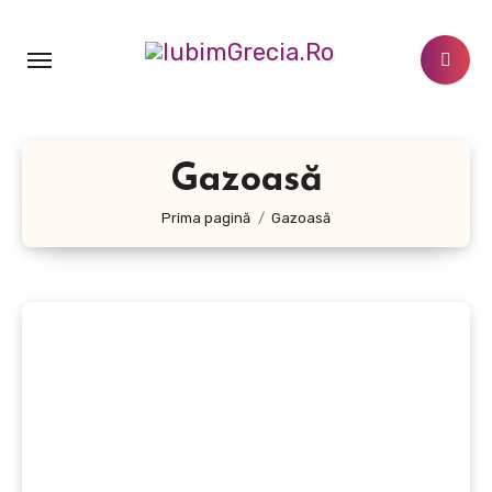
Sari
la
conținut
Gazoasă
Prima pagină
Gazoasă