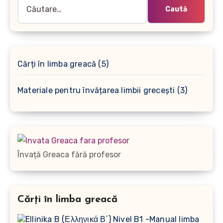
Caută
după:
5
Cărți în limba greacă
5
produse
3
Materiale pentru învățarea limbii grecești
3
produse
Învață Greaca fără profesor
Cărți în limba greacă