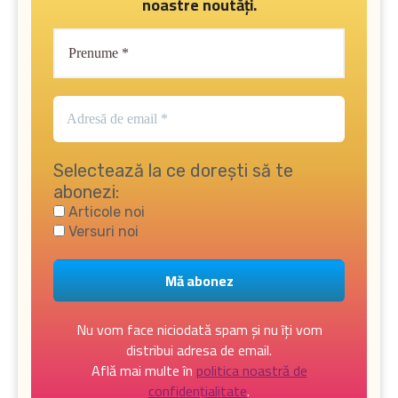
noastre noutăți.
Selectează la ce dorești să te
abonezi:
Articole noi
Versuri noi
Nu vom face niciodată spam și nu îți vom
distribui adresa de email.
Află mai multe în
politica noastră de
confidențialitate
.