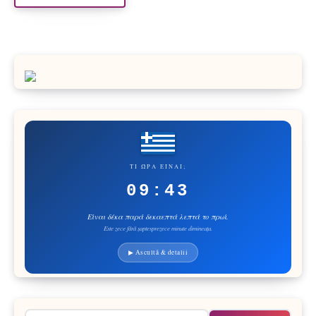
ΤΙ ΏΡΑ ΕΊΝΑΙ;
09:43
Είναι δέκα παρά δεκαεπτά λεπτά το πρωί.
Este zece fără șaptesprezece minute dimineața.
▶ Ascultă & detalii