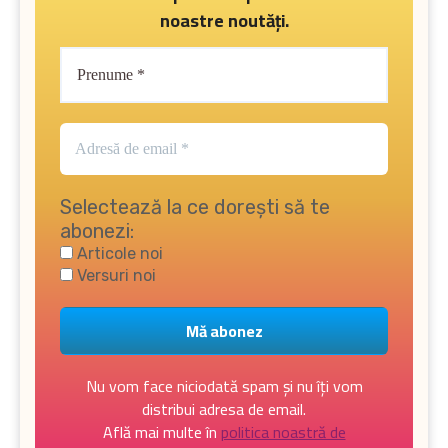
noastre noutăți.
Selectează la ce dorești să te
abonezi:
Articole noi
Versuri noi
Nu vom face niciodată spam și nu îți vom
distribui adresa de email.
Află mai multe în
politica noastră de