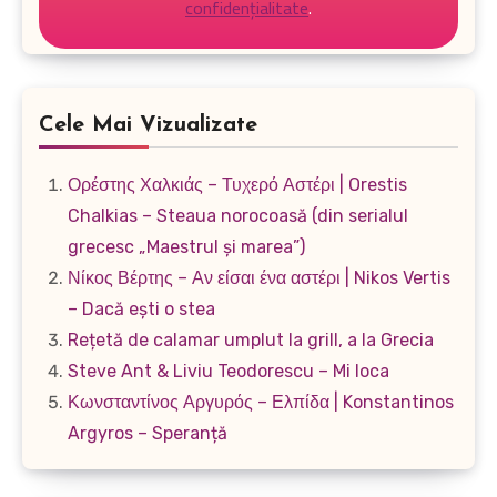
confidențialitate
.
Cele Mai Vizualizate
Ορέστης Χαλκιάς – Τυχερό Αστέρι | Orestis
Chalkias – Steaua norocoasă (din serialul
grecesc „Maestrul și marea”)
Νίκος Βέρτης – Αν είσαι ένα αστέρι | Nikos Vertis
– Dacă ești o stea
Rețetă de calamar umplut la grill, a la Grecia
Steve Ant & Liviu Teodorescu – Mi loca
Κωνσταντίνος Αργυρός – Ελπίδα | Konstantinos
Argyros – Speranță