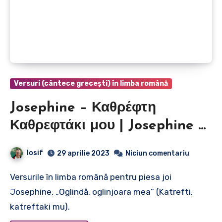
Versuri (cântece grecești) în limba română
Josephine – Καθρέφτη
Καθρεφτάκι μου | Josephine –
Oglindă, oglinjoara mea
Iosif
29 aprilie 2023
Niciun comentariu
Versurile în limba română pentru piesa joi
Josephine, „Oglindă, oglinjoara mea” (Katrefti,
katreftaki mu).