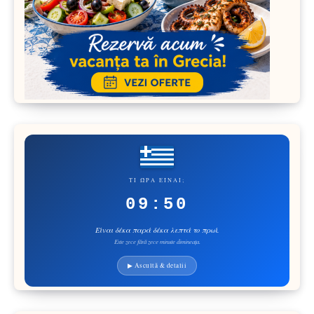
ΤΙ ΏΡΑ ΕΊΝΑΙ;
09:50
Είναι δέκα παρά δέκα λεπτά το πρωί.
Este zece fără zece minute dimineața.
▶ Ascultă & detalii