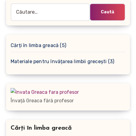
Caută
după:
5
Cărți în limba greacă
5
produse
3
Materiale pentru învățarea limbii grecești
3
produse
Învață Greaca fără profesor
Cărți în limba greacă