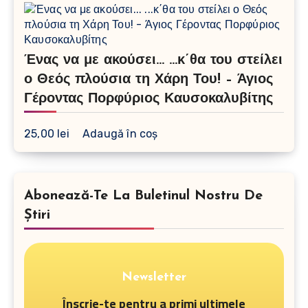
Ένας να με ακούσει… …κ΄θα του στείλει
ο Θεός πλούσια τη Χάρη Του! – Άγιος
Γέροντας Πορφύριος Καυσοκαλυβίτης
25,00
lei
Adaugă în coș
Abonează-Te La Buletinul Nostru De
Știri
Newsletter
Înscrie-te pentru a primi ultimele