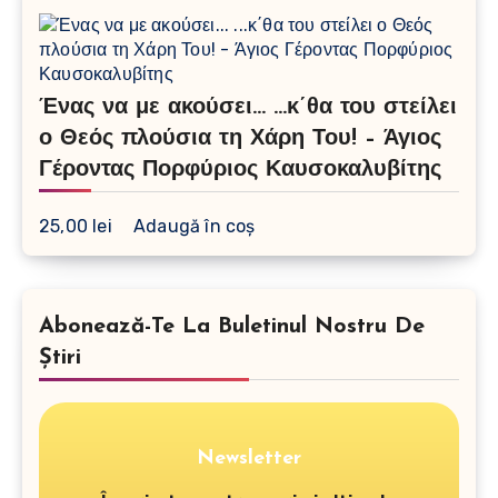
Ένας να με ακούσει… …κ΄θα του στείλει
ο Θεός πλούσια τη Χάρη Του! – Άγιος
Γέροντας Πορφύριος Καυσοκαλυβίτης
25,00
lei
Adaugă în coș
Abonează-Te La Buletinul Nostru De
Știri
Newsletter