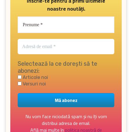
Înscrie-te pentru a primi ultimele
noastre noutăți.
Selectează la ce dorești să te
abonezi:
Articole noi
Versuri noi
Nu vom face niciodată spam și nu îți vom
distribui adresa de email.
Află mai multe în
politica noastră de