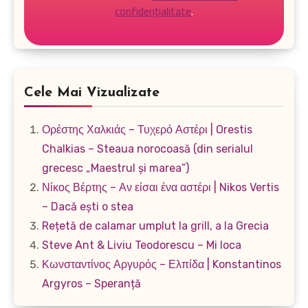
confidențialitate
.
Cele Mai Vizualizate
Ορέστης Χαλκιάς – Τυχερό Αστέρι | Orestis
Chalkias – Steaua norocoasă (din serialul
grecesc „Maestrul și marea”)
Νίκος Βέρτης – Αν είσαι ένα αστέρι | Nikos Vertis
– Dacă ești o stea
Rețetă de calamar umplut la grill, a la Grecia
Steve Ant & Liviu Teodorescu – Mi loca
Κωνσταντίνος Αργυρός – Ελπίδα | Konstantinos
Argyros – Speranță