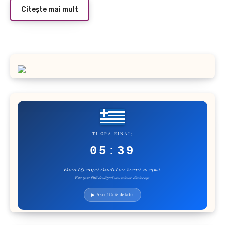
Citește mai mult
ΤΙ ΏΡΑ ΕΊΝΑΙ;
05:40
Είναι έξι παρά είκοσι λεπτά το πρωί.
Este șase fără douăzeci minute dimineața.
▶ Ascultă & detalii