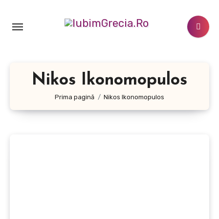
Sari
la
conținut
Nikos Ikonomopulos
Prima pagină
Nikos Ikonomopulos