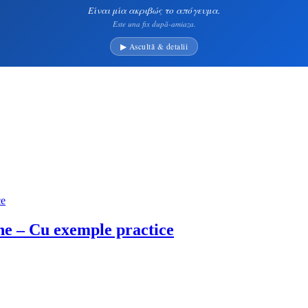
Είναι μία ακριβώς το απόγευμα.
Este una fix după-amiaza.
▶ Ascultă & detalii
ne – Cu exemple practice