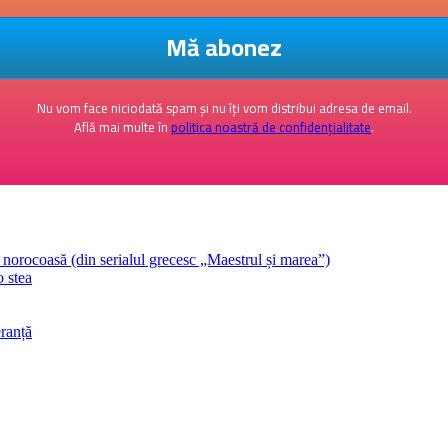
Nu vom face niciodată spam și nu îți vom distribui adresa de email.
Află mai multe în
politica noastră de confidențialitate
.
orocoasă (din serialul grecesc „Maestrul și marea”)
o stea
ranță