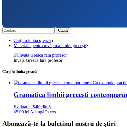
Caută
după:
5
Cărți în limba greacă
5
produse
3
Materiale pentru învățarea limbii grecești
3
produse
Învață Greaca fără profesor
Cărți în limba greacă
Gramatica limbii grecesti contempora
Evaluat la
5.00
din 5
45,00
lei
Adaugă în coș
Abonează-te la buletinul nostru de știri