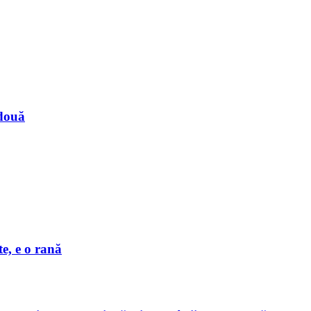
 două
e, e o rană