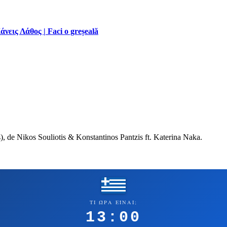
νεις Λάθος | Faci o greșeală
os), de Nikos Souliotis & Konstantinos Pantzis ft. Katerina Naka.
ΤΙ ΏΡΑ ΕΊΝΑΙ;
13:00