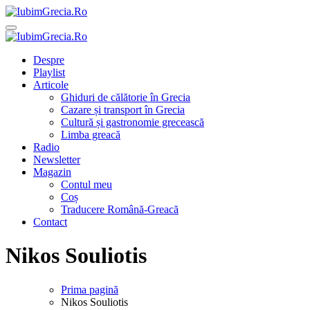
Sari
la
IubimGrecia.Ro
Ghiduri de călătorie, gastronomie și muzică grecească
conținut
IubimGrecia.Ro
Ghiduri de călătorie, gastronomie și muzică grecească
Despre
Playlist
Articole
Ghiduri de călătorie în Grecia
Cazare și transport în Grecia
Cultură și gastronomie grecească
Limba greacă
Radio
Newsletter
Magazin
Contul meu
Coș
Traducere Română-Greacă
Contact
Nikos Souliotis
Prima pagină
Nikos Souliotis