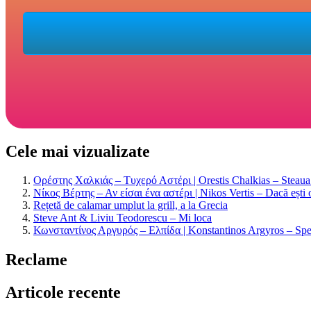
Cele mai vizualizate
Ορέστης Χαλκιάς – Τυχερό Αστέρι | Orestis Chalkias – Steaua n
Νίκος Βέρτης – Αν είσαι ένα αστέρι | Nikos Vertis – Dacă ești 
Rețetă de calamar umplut la grill, a la Grecia
Steve Ant & Liviu Teodorescu – Mi loca
Κωνσταντίνος Αργυρός – Ελπίδα | Konstantinos Argyros – Spe
Reclame
Articole recente