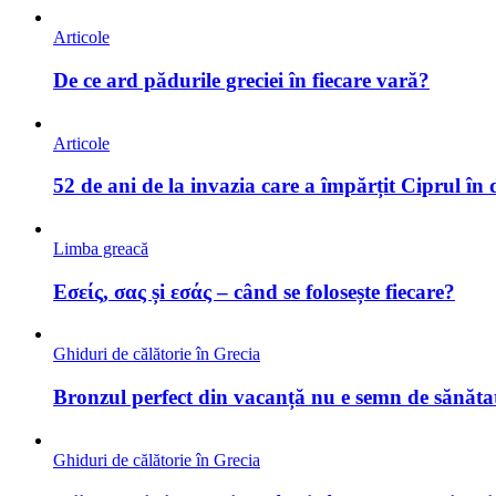
Articole
De ce ard pădurile greciei în fiecare vară?
Articole
52 de ani de la invazia care a împărțit Ciprul în
Limba greacă
Εσείς, σας și εσάς – când se folosește fiecare?
Ghiduri de călătorie în Grecia
Bronzul perfect din vacanță nu e semn de sănătat
Ghiduri de călătorie în Grecia