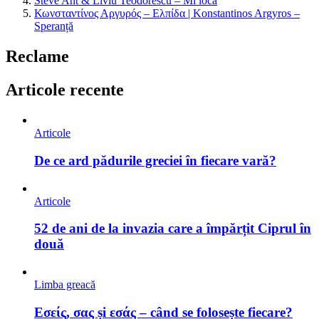
Steve Ant & Liviu Teodorescu – Mi loca
Κωνσταντίνος Αργυρός – Ελπίδα | Konstantinos Argyros –
Speranță
Reclame
Articole recente
Articole
De ce ard pădurile greciei în fiecare vară?
Articole
52 de ani de la invazia care a împărțit Ciprul în
două
Limba greacă
Εσείς, σας și εσάς – când se folosește fiecare?