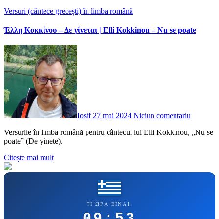
Versuri (cântece grecești) în limba română
Έλλη Κοκκίνου – Δε γίνεται | Elli Kokkinou – Nu se poate
Iosif
27 mai 2024
Niciun comentariu
Versurile în limba română pentru cântecul lui Elli Kokkinou, „Nu se
poate” (De yinete).
Citește mai mult
ΤΙ ΏΡΑ ΕΊΝΑΙ;
09:53