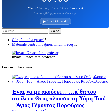
Είναι δέκα παρά επτά λεπτά το πρωί.
Este zece fără șapte minute dimineața.
▶ Ascultă & detalii
Caută
după:
5
Cărți în limba greacă
5
produse
3
Materiale pentru învățarea limbii grecești
3
produse
Învață Greaca fără profesor
Cărți în limba greacă
Ένας να με ακούσει… …κ΄θα του
στείλει ο Θεός πλούσια τη Χάρη Του!
– Άγιος Γέροντας Πορφύριος