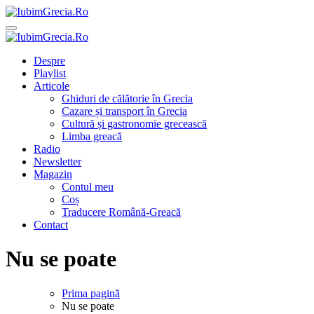
Sari
la
IubimGrecia.Ro
Ghiduri de călătorie, gastronomie și muzică grecească
conținut
IubimGrecia.Ro
Ghiduri de călătorie, gastronomie și muzică grecească
Despre
Playlist
Articole
Ghiduri de călătorie în Grecia
Cazare și transport în Grecia
Cultură și gastronomie grecească
Limba greacă
Radio
Newsletter
Magazin
Contul meu
Coș
Traducere Română-Greacă
Contact
Nu se poate
Prima pagină
Nu se poate