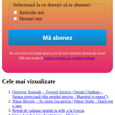
Selectează la ce dorești să te abonezi:
Articole noi
Versuri noi
Nu vom face niciodată spam și nu îți vom distribui adresa de email.
Află mai multe în
politica noastră de confidențialitate
.
Cele mai vizualizate
Ορέστης Χαλκιάς – Τυχερό Αστέρι | Orestis Chalkias –
Steaua norocoasă (din serialul grecesc „Maestrul și marea”)
Νίκος Βέρτης – Αν είσαι ένα αστέρι | Nikos Vertis – Dacă ești
o stea
Rețetă de calamar umplut la grill, a la Grecia