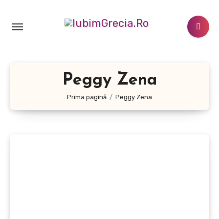
Sari
la
conținut
Peggy Zena
Prima pagină
Peggy Zena