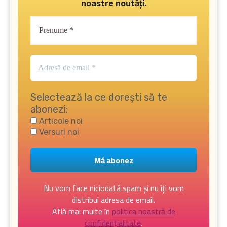
noastre noutăți.
Selectează la ce dorești să te
abonezi:
Articole noi
Versuri noi
Nu vom face niciodată spam și nu îți vom
distribui adresa de email.
Află mai multe în
politica noastră de
confidențialitate
.