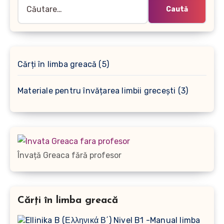
Caută
după:
5
Cărți în limba greacă
5
produse
3
Materiale pentru învățarea limbii grecești
3
produse
Învață Greaca fără profesor
Cărți în limba greacă