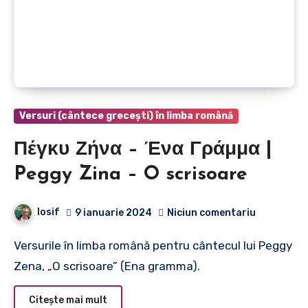
Versuri (cântece grecești) în limba română
Πέγκυ Ζήνα – Ένα Γράμμα |
Peggy Zina – O scrisoare
Iosif
9 ianuarie 2024
Niciun comentariu
Versurile în limba română pentru cântecul lui Peggy
Zena, „O scrisoare” (Ena gramma).
Citește mai mult