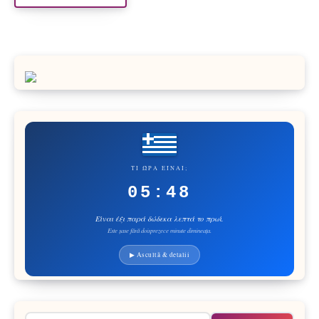
ΤΙ ΏΡΑ ΕΊΝΑΙ;
05:48
Είναι έξι παρά δώδεκα λεπτά το πρωί.
Este șase fără doisprezece minute dimineața.
▶ Ascultă & detalii