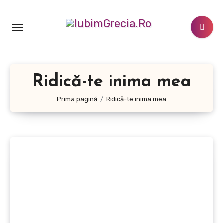
Sari
la
conținut
Ridică-te inima mea
Prima pagină
Ridică-te inima mea