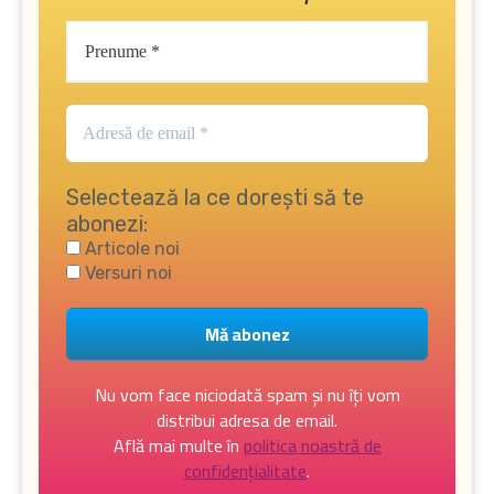
Selectează la ce dorești să te
abonezi:
Articole noi
Versuri noi
Nu vom face niciodată spam și nu îți vom
distribui adresa de email.
Află mai multe în
politica noastră de
confidențialitate
.