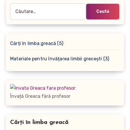
Caută
după:
5
Cărți în limba greacă
5
produse
3
Materiale pentru învățarea limbii grecești
3
produse
Învață Greaca fără profesor
Cărți în limba greacă