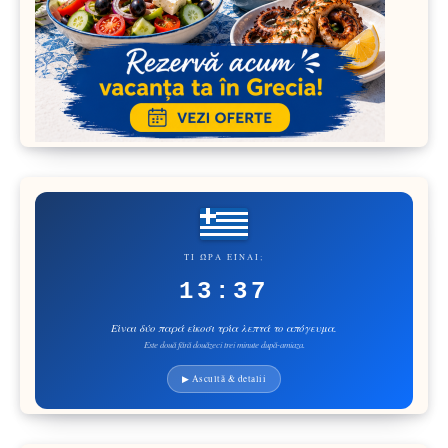
ΤΙ ΏΡΑ ΕΊΝΑΙ;
13:37
Είναι δύο παρά είκοσι τρία λεπτά το απόγευμα.
Este două fără douăzeci trei minute după-amiaza.
▶ Ascultă & detalii