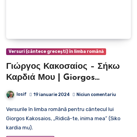
Versuri (cântece grecești) în limba română
Γιώργος Κακοσαίος – Σήκω
Καρδιά Μου | Giorgos
Kakosaios – Ridică-te, inima
Iosif
19 ianuarie 2024
Niciun comentariu
mea
Versurile în limba română pentru cântecul lui
Giorgos Kakosaios, „Ridică-te, inima mea” (Siko
kardia mu).