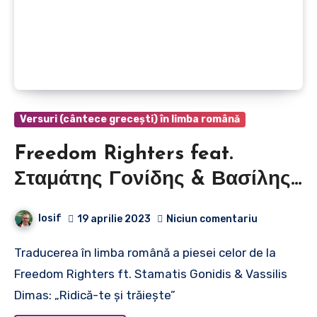
Versuri (cântece grecești) în limba română
Freedom Righters feat.
Σταμάτης Γονίδης & Βασίλης
Δήμας – Σήκω και Ζήσε |
Iosif
19 aprilie 2023
Niciun comentariu
Freedom Righters ft. Stamatis
Traducerea în limba română a piesei celor de la
Gonidis & Vassilis Dimas –
Freedom Righters ft. Stamatis Gonidis & Vassilis
Ridică-te și trăiește
Dimas: „Ridică-te și trăiește”