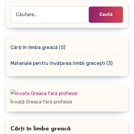
Caută
după:
5
Cărți în limba greacă
5
produse
3
Materiale pentru învățarea limbii grecești
3
produse
Învață Greaca fără profesor
Cărți în limba greacă