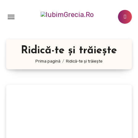
Sari
la
conținut
Ridică-te și trăiește
Prima pagină
Ridică-te și trăiește