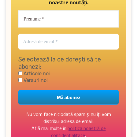
noastre noutăți.
Selectează la ce dorești să te
abonezi:
Articole noi
Versuri noi
Nu vom face niciodată spam și nu îți vom
distribui adresa de email.
Află mai multe în
politica noastră de
confidențialitate
.