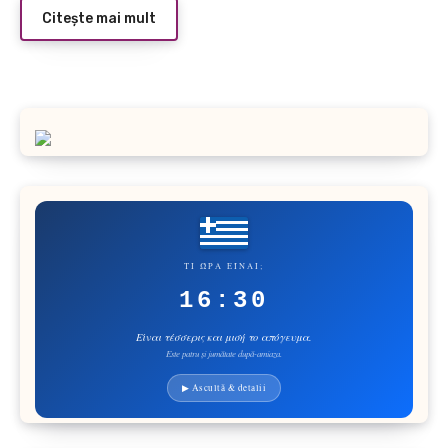
Citește mai mult
ΤΙ ΏΡΑ ΕΊΝΑΙ;
16:30
Είναι τέσσερις και μισή το απόγευμα.
Este patru și jumătate după-amiaza.
▶ Ascultă & detalii