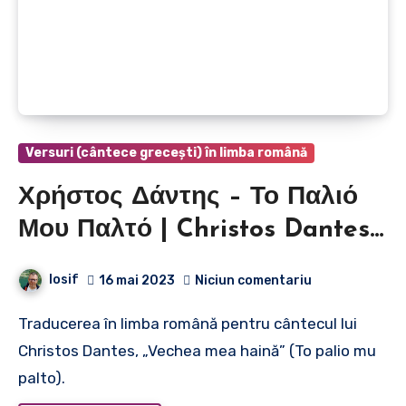
Versuri (cântece grecești) în limba română
Χρήστος Δάντης – Το Παλιό
Μου Παλτό | Christos Dantes
– Vechea mea haină / DJ
Iosif
16 mai 2023
Niciun comentariu
Pantelis Sad Remix
Traducerea în limba română pentru cântecul lui
Christos Dantes, „Vechea mea haină” (To palio mu
palto).