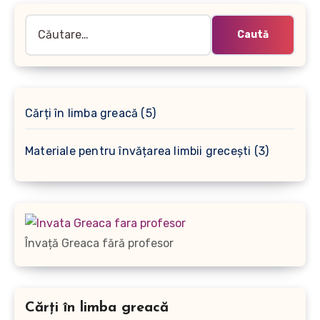
Caută
după:
5
Cărți în limba greacă
5
produse
3
Materiale pentru învățarea limbii grecești
3
produse
Învață Greaca fără profesor
Cărți în limba greacă