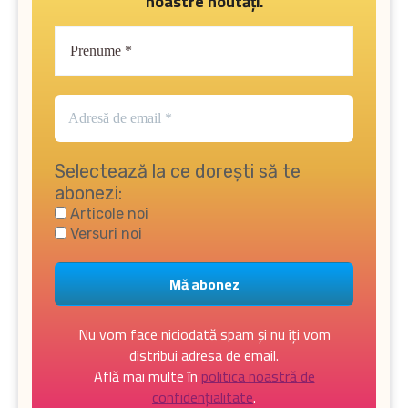
noastre noutăți.
Selectează la ce dorești să te
abonezi:
Articole noi
Versuri noi
Nu vom face niciodată spam și nu îți vom
distribui adresa de email.
Află mai multe în
politica noastră de
confidențialitate
.