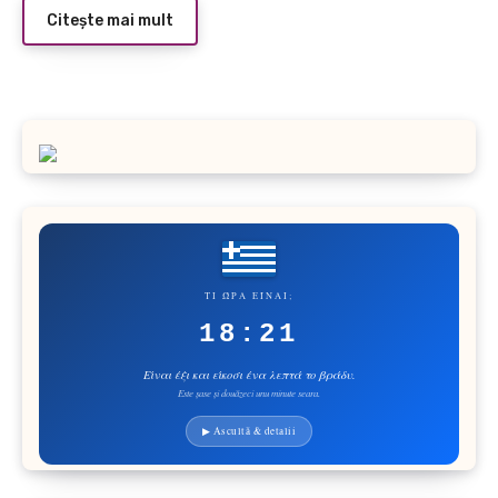
Citește mai mult
ΤΙ ΏΡΑ ΕΊΝΑΙ;
18:21
Είναι έξι και είκοσι ένα λεπτά το βράδυ.
Este șase și douăzeci unu minute seara.
▶ Ascultă & detalii