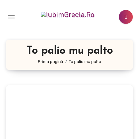
Sari
la
conținut
To palio mu palto
Prima pagină
To palio mu palto