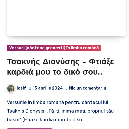
Versuri (cântece grecești) în limba română
Τσακνής Διονύσης – Φτιάξε
καρδιά μου το δικό σου
παραμύθι | Tsaknis Dionysis –
Iosif
13 aprilie 2024
Niciun comentariu
Fă-ți, iubirea mea, propriul tău
Versurile în limba română pentru cântecul lui
basm
Tsaknis Dionysis, „Fă-ți, inima mea, propriul tău
basm” (Ftiaxe kardia mou to diko…