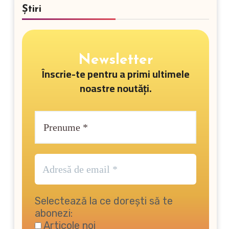
Știri
Newsletter
Înscrie-te pentru a primi ultimele
noastre noutăți.
Selectează la ce dorești să te
abonezi:
Articole noi