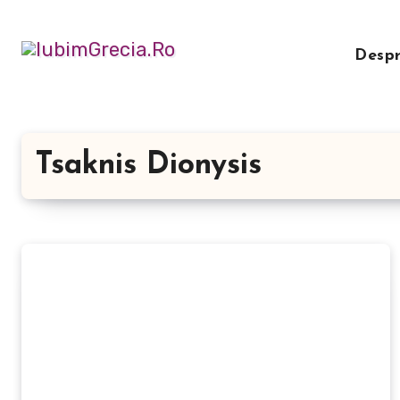
Sari
la
Desp
conținut
Tsaknis Dionysis