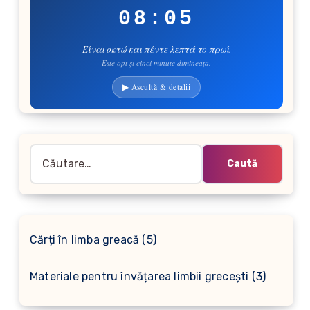
08:05
Είναι οκτώ και πέντε λεπτά το πρωί.
Este opt și cinci minute dimineața.
▶ Ascultă & detalii
Caută
după:
5
Cărți în limba greacă
5
produse
3
Materiale pentru învățarea limbii grecești
3
produse