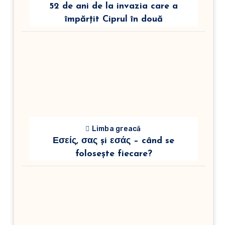
52 de ani de la invazia care a
împărțit Ciprul în două
Limba greacă
Εσείς, σας și εσάς – când se
folosește fiecare?