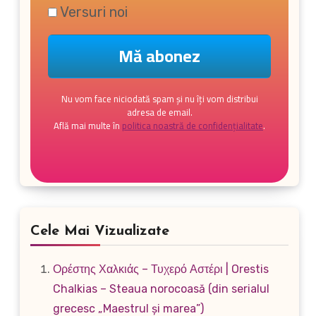
Versuri noi
Nu vom face niciodată spam și nu îți vom distribui
adresa de email.
Află mai multe în
politica noastră de confidențialitate
.
Cele Mai Vizualizate
Ορέστης Χαλκιάς – Τυχερό Αστέρι | Orestis
Chalkias – Steaua norocoasă (din serialul
grecesc „Maestrul și marea”)