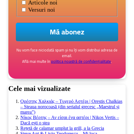
Articole noi
Versuri noi
Nu vom face niciodată spam și nu îți vom distribui adresa de
email.
Află mai multe în
politica noastră de confidențialitate
.
Cele mai vizualizate
Ορέστης Χαλκιάς – Τυχερό Αστέρι | Orestis Chalkias
– Steaua norocoasă (din serialul grecesc „Maestrul și
marea”)
Νίκος Βέρτης – Αν είσαι ένα αστέρι | Nikos Vertis –
Dacă ești o stea
Rețetă de calamar umplut la grill, a la Grecia
Steve Ant & Liviu Teodorescu – Mi loca