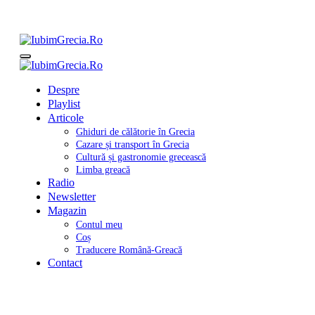
Sari
la
conținut
IubimGrecia.Ro
Ghiduri de călătorie, gastronomie și muzică grecească
IubimGrecia.Ro
Ghiduri de călătorie, gastronomie și muzică grecească
Despre
Playlist
Articole
Ghiduri de călătorie în Grecia
Cazare și transport în Grecia
Cultură și gastronomie grecească
Limba greacă
Radio
Newsletter
Magazin
Contul meu
Coș
Traducere Română-Greacă
Contact