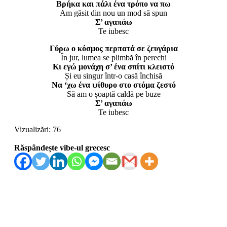
Βρήκα και πάλι ένα τρόπο να πω
Am găsit din nou un mod să spun
Σ’ αγαπάω
Te iubesc
Γύρω ο κόσμος περπατά σε ζευγάρια
În jur, lumea se plimbă în perechi
Κι εγώ μονάχη σ’ ένα σπίτι κλειστό
Și eu singur într-o casă închisă
Να ‘χω ένα ψίθυρο στο στόμα ζεστό
Să am o șoaptă caldă pe buze
Σ’ αγαπάω
Te iubesc
Vizualizări:
76
Răspândește vibe-ul grecesc