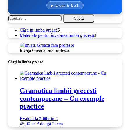
▶ Ascultă & detalii
Caută
după:
5
Cărți în limba greacă
5
produse
3
Materiale pentru învățarea limbii grecești
3
produse
Învață Greaca fără profesor
Cărți în limba greacă
Gramatica limbii grecesti
contemporane – Cu exemple
practice
Evaluat la
5.00
din 5
45,00
lei
Adaugă în coș