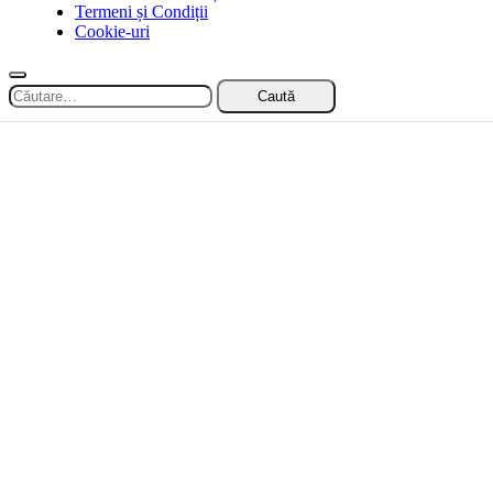
Termeni și Condiții
Cookie-uri
Caută
după: