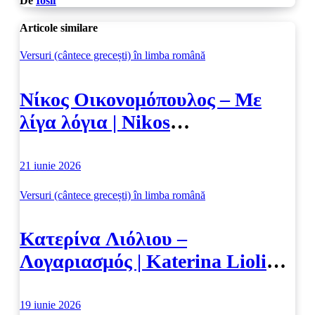
De
Iosif
Articole similare
Versuri (cântece grecești) în limba română
Νίκος Οικονομόπουλος – Με
λίγα λόγια | Nikos
Iconomopoulos – În câteva
cuvinte
21 iunie 2026
Versuri (cântece grecești) în limba română
Κατερίνα Λιόλιου –
Λογαριασμός | Katerina Lioliou
– Logariasmos
19 iunie 2026