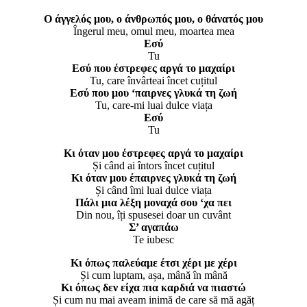
Ο άγγελός μου, ο άνθρωπός μου, ο θάνατός μου
Îngerul meu, omul meu, moartea mea
Εσύ
Tu
Εσύ που έστρεφες αργά το μαχαίρι
Tu, care învârteai încet cuțitul
Εσύ που μου ‘παιρνες γλυκά τη ζωή
Tu, care-mi luai dulce viața
Εσύ
Tu
Κι όταν μου έστρεφες αργά το μαχαίρι
Și când ai întors încet cuțitul
Κι όταν μου έπαιρνες γλυκά τη ζωή
Și când îmi luai dulce viața
Πάλι μια λέξη μοναχά σου ‘χα πει
Din nou, îți spusesei doar un cuvânt
Σ’ αγαπάω
Te iubesc
Κι όπως παλεύαμε έτσι χέρι με χέρι
Și cum luptam, așa, mână în mână
Κι όπως δεν είχα πια καρδιά να πιαστώ
Și cum nu mai aveam inimă de care să mă agăț