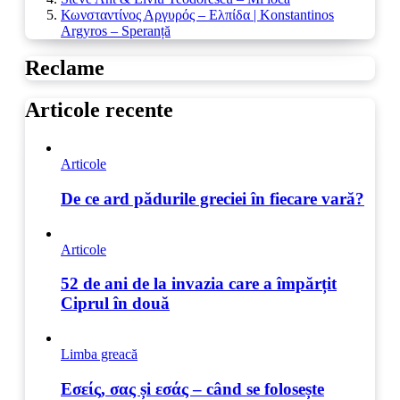
Κωνσταντίνος Αργυρός – Ελπίδα | Konstantinos
Argyros – Speranță
Reclame
Articole recente
Articole
De ce ard pădurile greciei în fiecare vară?
Articole
52 de ani de la invazia care a împărțit
Ciprul în două
Limba greacă
Εσείς, σας și εσάς – când se folosește