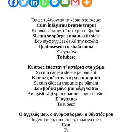
Όπως τυλίγονταν τα χέρια στο σώμα
Cum înfășurau brațele trupul
Κι όπως έσπαγε σ’ αστέρια η βραδιά
Și cum se spărgea noaptea în stele
Σου είχα αγγίξει δειλά την καρδιά
Îți atinsesem cu sfială inima
Σ’ αγαπάω
Te iubesc
Κι όπως έπεφταν τ’ αστέρια στο χώμα
Și cum cădeau stelele pe pământ
Κι όπως πέφταν στη γη τα κορμιά
Și cum cădeau trupurile pe pământ
Σου βρήκα μόνο μια λέξη να πω
Am găsit să-ți spun doar un singur cuvânt
Σ’ αγαπάω
Te iubesc
Ο άγγελός μου, ο άνθρωπός μου, ο θάνατός μου
Îngerul meu, omul meu, moartea mea
Εσύ
Tu