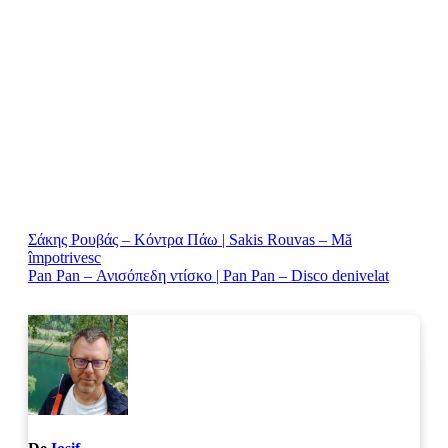
Navigare
Σάκης Ρουβάς – Κόντρα Πάω | Sakis Rouvas – Mă
împotrivesc
în
Pan Pan – Ανισόπεδη ντίσκο | Pan Pan – Disco denivelat
articole