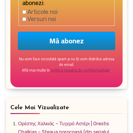
abonezi:
Articole noi
Versuri noi
Nu vom face niciodată spam și nu îți vom distribui adresa
de email.
Află mai multe în
politica noastră de confidențialitate
.
Cele Mai Vizualizate
Ορέστης Χαλκιάς – Τυχερό Αστέρι | Orestis
Chalkias – Steaua norocoasă (din serialul