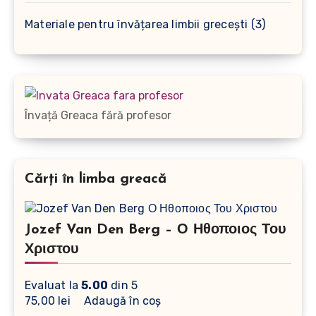
produse
3
Materiale pentru învățarea limbii grecești
3
produse
Învață Greaca fără profesor
Cărți în limba greacă
Jozef Van Den Berg – Ο Ηθοποιος Του
Χριστου
Evaluat la
5.00
din 5
75,00
lei
Adaugă în coș