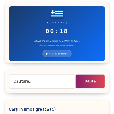
ΤΙ ΏΡΑ ΕΊΝΑΙ;
06:18
Είναι έξι και δεκαοκτώ λεπτά το πρωί.
Este șase și optsprezece minute dimineața.
▶ Ascultă & detalii
Caută
după:
5
Cărți în limba greacă
5