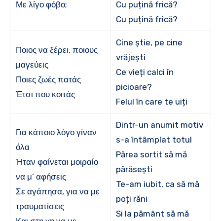
Με λίγο φόβο;
Cu puțină frică?
Cu puțină frică?
Cine știe, pe cine
Ποιος να ξέρει, ποιους
vrăjești
μαγεύεις
Ce vieți calci în
Ποιες ζωές πατάς
picioare?
Έτσι που κοιτάς
Felul în care te uiți
Dintr-un anumit motiv
Για κάποιο λόγο γίναν
s-a întâmplat totul
όλα
Părea sortit să mă
Ήταν φαίνεται μοιραίο
părăsești
να μ’ αφήσεις
Te-am iubit, ca să mă
Σε αγάπησα, για να με
poți răni
τραυματίσεις
Si la pământ să mă