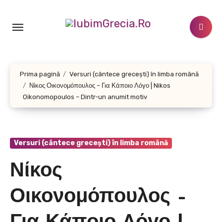
Sari
la
conținut
Prima pagină
Versuri (cântece grecești) în limba română
Νίκος Οικονομόπουλος – Για Κάποιο Λόγο | Nikos
Oikonomopoulos – Dintr-un anumit motiv
Versuri (cântece grecești) în limba română
Νίκος
Οικονομόπουλος –