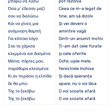
μπορώ να λύσω
pot rezolva
Όσα μ’ έδεσαν μαζί
Ceea ce m-a legat de
σου να διαλύσω
tine, am să dizolv
Και να γίνεις μια
Și vei deveni o
ανάμνηση θαμπή
amintire vagă
Για κάποιο λόγο
Dintr-un anumit motiv
Σου τα χάρισα
Ți-am dat cele furate
κλεμμένα και δοσμένα
și cele oferite
Μάτια, πόρτες μου,
Ochii, ușile mele,
παράθυρα κλεισμένα
ferestrele închise
Κι αν περάσει η ελπίδα
Și dacă speranța
δε θα μπει
apare, nu o voi lăsa
Της το ξεκόβω
O voi scoate afară
Της το ξεκόβω
O voi scoate afară