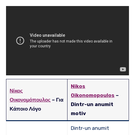
Nikos
Νίκος
Oikonomopoulos
–
Οικονομόπουλος
– Για
Dintr-un anumit
Κάποιο Λόγο
motiv
Dintr-un anumit