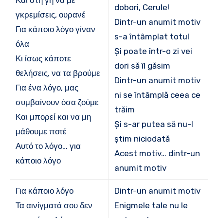
Και στη γη να με
dobori, Cerule!
γκρεμίσεις, ουρανέ
Dintr-un anumit motiv
Για κάποιο λόγο γίναν
s-a întâmplat totul
όλα
Și poate într-o zi vei
Κι ίσως κάποτε
dori să îl găsim
θελήσεις, να τα βρούμε
Dintr-un anumit motiv
Για ένα λόγο, μας
ni se întâmplă ceea ce
συμβαίνουν όσα ζούμε
trăim
Και μπορεί και να μη
Și s-ar putea să nu-l
μάθουμε ποτέ
știm niciodată
Αυτό το λόγο… για
Acest motiv… dintr-un
κάποιο λόγο
anumit motiv
Για κάποιο λόγο
Dintr-un anumit motiv
Τα αινίγματά σου δεν
Enigmele tale nu le