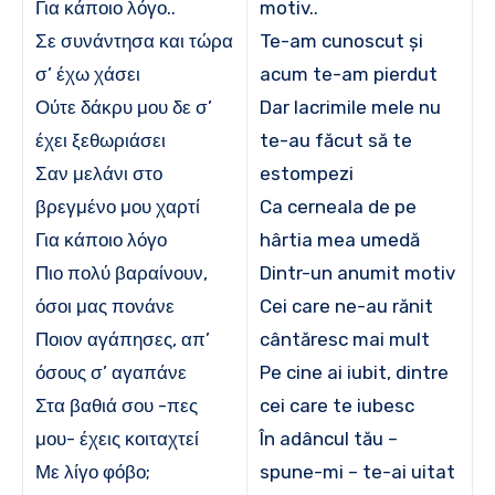
Για κάποιο λόγο..
motiv..
Σε συνάντησα και τώρα
Te-am cunoscut și
σ’ έχω χάσει
acum te-am pierdut
Ούτε δάκρυ μου δε σ’
Dar lacrimile mele nu
έχει ξεθωριάσει
te-au făcut să te
Σαν μελάνι στο
estompezi
βρεγμένο μου χαρτί
Ca cerneala de pe
Για κάποιο λόγο
hârtia mea umedă
Πιο πολύ βαραίνουν,
Dintr-un anumit motiv
όσοι μας πονάνε
Cei care ne-au rănit
Ποιον αγάπησες, απ’
cântăresc mai mult
όσους σ’ αγαπάνε
Pe cine ai iubit, dintre
Στα βαθιά σου -πες
cei care te iubesc
μου- έχεις κοιταχτεί
În adâncul tău –
Με λίγο φόβο;
spune-mi – te-ai uitat