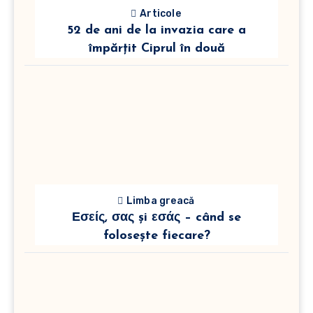
Articole
52 de ani de la invazia care a
împărțit Ciprul în două
Limba greacă
Εσείς, σας și εσάς – când se
folosește fiecare?