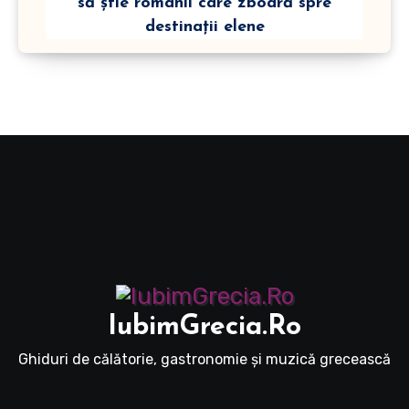
să știe românii care zboară spre
destinații elene
IubimGrecia.Ro
Ghiduri de călătorie, gastronomie și muzică grecească