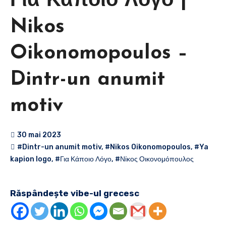
Για Κάποιο Λόγο |
Nikos
Oikonomopoulos –
Dintr-un anumit
motiv
30 mai 2023
#Dintr-un anumit motiv
,
#Nikos Oikonomopoulos
,
#Ya
kapion logo
,
#Για Κάποιο Λόγο
,
#Νίκος Οικονομόπουλος
Răspândește vibe-ul grecesc