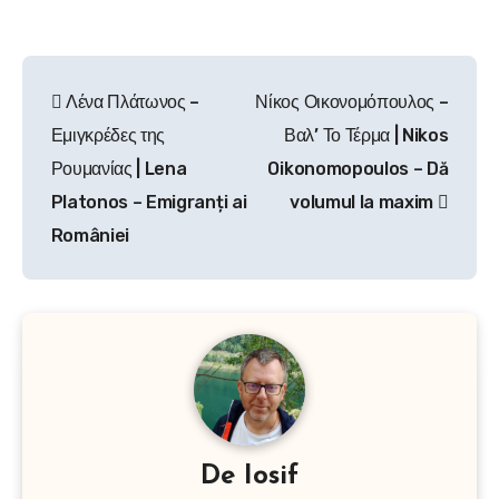
Navigare
Λένα Πλάτωνος –
Νίκος Οικονομόπουλος –
în
Εμιγκρέδες της
Βαλ’ Το Τέρμα | Nikos
articole
Ρουμανίας | Lena
Oikonomopoulos – Dă
Platonos – Emigranți ai
volumul la maxim
României
De
Iosif