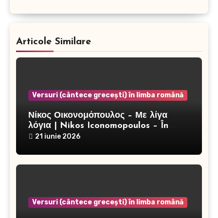
Articole Similare
Versuri (cântece grecești) în limba română
Νίκος Οικονομόπουλος – Με λίγα
λόγια | Nikos Iconomopoulos – În
câteva cuvinte
21 iunie 2026
Versuri (cântece grecești) în limba română