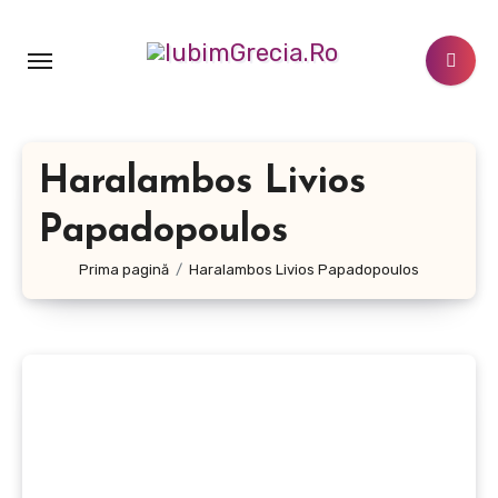
Sari
la
conținut
Haralambos Livios
Papadopoulos
Prima pagină
Haralambos Livios Papadopoulos