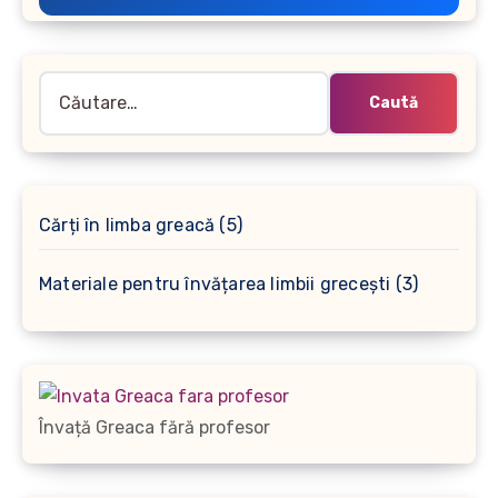
Caută
după:
5
Cărți în limba greacă
5
produse
3
Materiale pentru învățarea limbii grecești
3
produse
Învață Greaca fără profesor