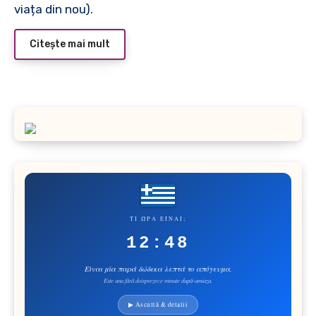
viața din nou).
Citește mai mult
ΤΙ ΏΡΑ ΕΊΝΑΙ;
12:48
Είναι μία παρά δώδεκα λεπτά το απόγευμα.
Este una fără doisprezece minute după-amiaza.
▶ Ascultă & detalii