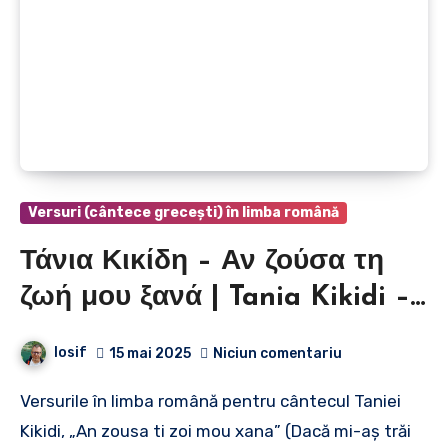
Versuri (cântece grecești) în limba română
Τάνια Κικίδη – Αν ζούσα τη
ζωή μου ξανά | Tania Kikidi –
Dacă mi-aș trăi viața din nou
Iosif
15 mai 2025
Niciun comentariu
Versurile în limba română pentru cântecul Taniei
Kikidi, „An zousa ti zoi mou xana” (Dacă mi-aș trăi