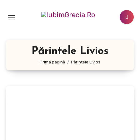
Sari
la
conținut
Părintele Livios
Prima pagină
Părintele Livios