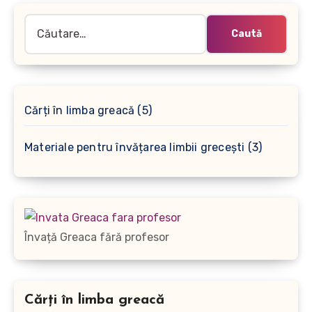
Caută
după:
5
Cărți în limba greacă
5
produse
3
Materiale pentru învățarea limbii grecești
3
produse
Învață Greaca fără profesor
Cărți în limba greacă