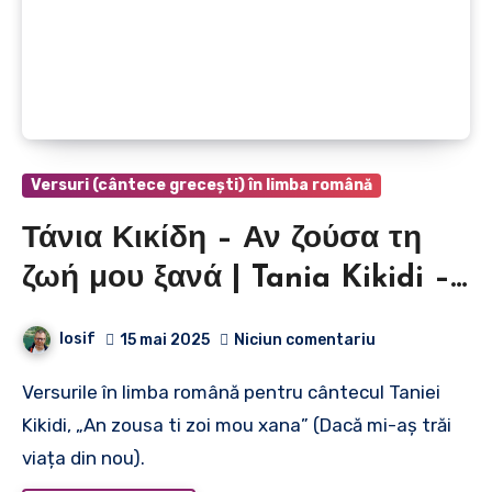
Versuri (cântece grecești) în limba română
Τάνια Κικίδη – Αν ζούσα τη
ζωή μου ξανά | Tania Kikidi –
Dacă mi-aș trăi viața din nou
Iosif
15 mai 2025
Niciun comentariu
Versurile în limba română pentru cântecul Taniei
Kikidi, „An zousa ti zoi mou xana” (Dacă mi-aș trăi
viața din nou).