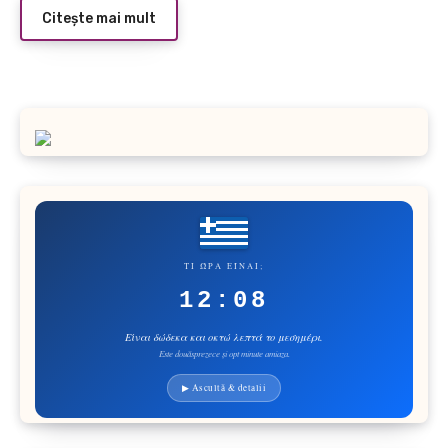
Citește mai mult
ΤΙ ΏΡΑ ΕΊΝΑΙ;
12:08
Είναι δώδεκα και οκτώ λεπτά το μεσημέρι.
Este douăsprezece și opt minute amiaza.
▶ Ascultă & detalii