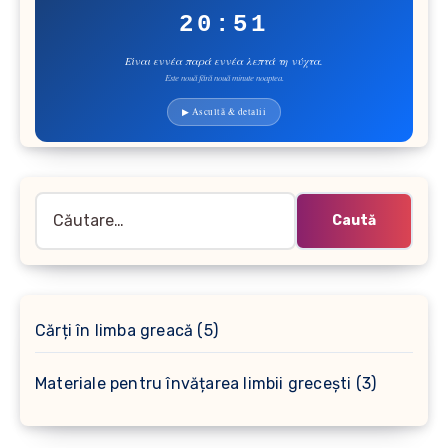
20:51
Είναι εννέα παρά εννέα λεπτά τη νύχτα.
Este nouă fără nouă minute noaptea.
▶ Ascultă & detalii
Caută
după:
5
Cărți în limba greacă
5
produse
3
Materiale pentru învățarea limbii grecești
3
produse