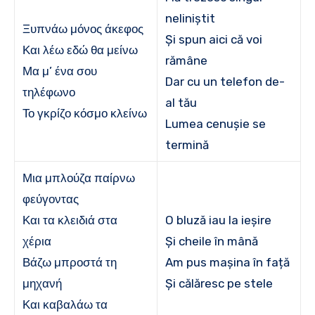
neliniştit
Ξυπνάω μόνος άκεφος
Și spun aici că voi
Και λέω εδώ θα μείνω
rămâne
Μα μ’ ένα σου
Dar cu un telefon de-
τηλέφωνο
al tău
Το γκρίζο κόσμο κλείνω
Lumea cenușie se
termină
Μια μπλούζα παίρνω
φεύγοντας
Και τα κλειδιά στα
O bluză iau la ieșire
χέρια
Și cheile în mână
Βάζω μπροστά τη
Am pus mașina în față
μηχανή
Și călăresc pe stele
Και καβαλάω τα