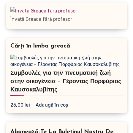
Învață Greaca fără profesor
Cărți în limba greacă
Συμβουλές για την πνευματική ζωή
στην οικογένεια – Γέροντας Πορφύριος
Καυσοκαλυβίτης
25,00
lei
Adaugă în coș
Abonează-Te La Buletinul Nostru De