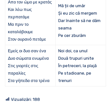
Απο τον ώμο με κρατάς
Mă ții de umăr
Και λέω πως
Și eu zic că mergem
περπατάμε
Dar înainte să ne dăm
Μα πριν το
seama
καταλάβουμε
Pe cer zburăm
Στον ουρανό πετάμε
Εμείς οι δυο σαν ένα
Noi doi, ca unul
Δυο σώματα ενωμένα
Două trupuri unite
Στις γιορτές στις
În petreceri, la plajă
παραλίες
Pe stadioane, pe
Στα γήπεδα στα τρένα
trenuri
Vizualizări:
188