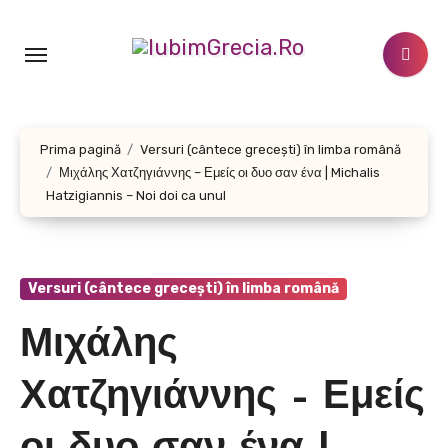
Sari
la
conținut
Prima pagină
Versuri (cântece grecești) în limba română
Μιχάλης Χατζηγιάννης – Εμείς οι δυο σαν ένα | Michalis
Hatzigiannis – Noi doi ca unul
Versuri (cântece grecești) în limba română
Μιχάλης
Χατζηγιάννης – Εμείς