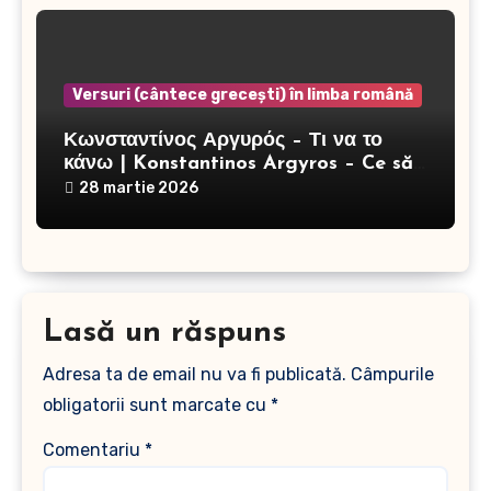
Versuri (cântece grecești) în limba română
Κωνσταντίνος Αργυρός – Τι να το
κάνω | Konstantinos Argyros – Ce să
fac
28 martie 2026
Lasă un răspuns
Adresa ta de email nu va fi publicată.
Câmpurile
obligatorii sunt marcate cu
*
Comentariu
*