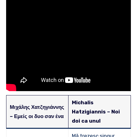
Michalis
Μιχάλης Χατζηγιάννης
Hatzigiannis – Noi
– Εμείς οι δυο σαν ένα
doi ca unul
Mă trezesc singur