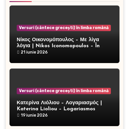
Versuri (cântece grecești) în limba română
Νίκος Οικονομόπουλος – Με λίγα
λόγια | Nikos Iconomopoulos – În
câteva cuvinte
21 iunie 2026
Versuri (cântece grecești) în limba română
Κατερίνα Λιόλιου – Λογαριασμός |
Katerina Lioliou – Logariasmos
19 iunie 2026