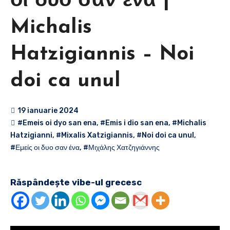
οι δυο σαν ένα |
Michalis
Hatzigiannis – Noi
doi ca unul
19 ianuarie 2024
#Emeis oi dyo san ena
,
#Emis i dio san ena
,
#Michalis
Hatzigianni
,
#Mixalis Xatzigiannis
,
#Noi doi ca unul
,
#Εμείς οι δυο σαν ένα
,
#Μιχάλης Χατζηγιάννης
Răspândește vibe-ul grecesc