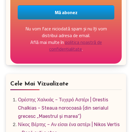
Nu vom face niciodată spam și nu îți vom
distribui adresa de email.
Află mai multe în
politica noastră de
confidențialitate
.
Cele Mai Vizualizate
Ορέστης Χαλκιάς – Τυχερό Αστέρι | Orestis
Chalkias – Steaua norocoasă (din serialul
grecesc „Maestrul și marea”)
Νίκος Βέρτης – Αν είσαι ένα αστέρι | Nikos Vertis