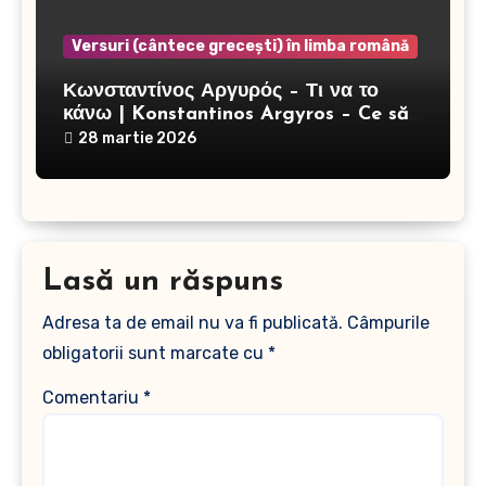
Versuri (cântece grecești) în limba română
Κωνσταντίνος Αργυρός – Τι να το
κάνω | Konstantinos Argyros – Ce să
fac
28 martie 2026
Lasă un răspuns
Adresa ta de email nu va fi publicată.
Câmpurile
obligatorii sunt marcate cu
*
Comentariu
*