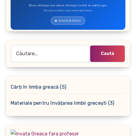
Είναι τέσσερις και είκοσι τέσσερα λεπτά το απόγευμα.
Este patru și douăzeci patru minute după-amiaza.
▶ Ascultă & detalii
Caută
după:
5
Cărți în limba greacă
5
produse
3
Materiale pentru învățarea limbii grecești
3
produse