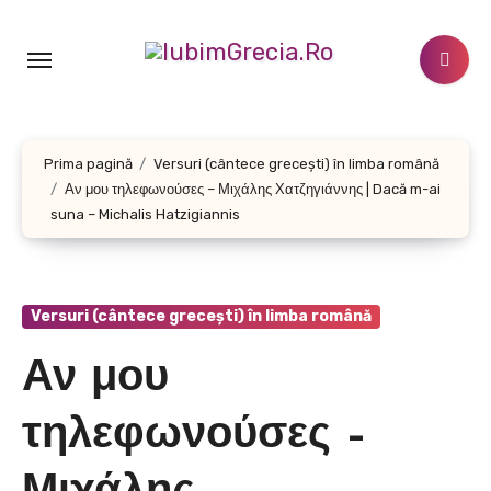
Sari
la
conținut
Prima pagină
Versuri (cântece grecești) în limba română
Αν μου τηλεφωνούσες – Μιχάλης Χατζηγιάννης | Dacă m-ai
suna – Michalis Hatzigiannis
Versuri (cântece grecești) în limba română
Αν μου
τηλεφωνούσες –