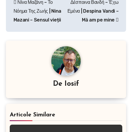
Νίνα Μαζάνη – Το
Δέσποινα Βανδή – Έχω
în
Νόημα Της Ζωής | Nina
Εμένα | Despina Vandi –
articole
Mazani – Sensul vieții
Mă am pe mine
De
Iosif
Articole Similare