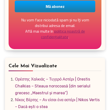
Nu vom face niciodată spam și nu îți vom
distribui adresa de email.
Află mai multe în
politica noastră de
confidențialitate
.
Cele Mai Vizualizate
Ορέστης Χαλκιάς – Τυχερό Αστέρι | Orestis
Chalkias – Steaua norocoasă (din serialul
grecesc „Maestrul și marea”)
Νίκος Βέρτης – Αν είσαι ένα αστέρι | Nikos Vertis
– Dacă ești o stea