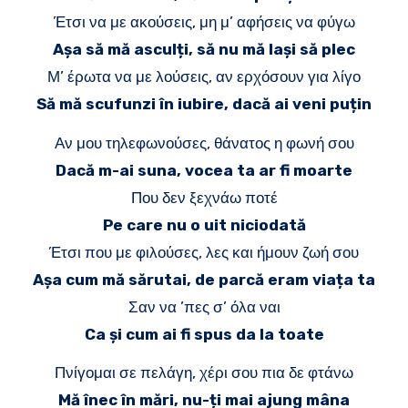
Έτσι να με ακούσεις, μη μ’ αφήσεις να φύγω
Așa să mă asculți, să nu mă lași să plec
Μ’ έρωτα να με λούσεις, αν ερχόσουν για λίγο
Să mă scufunzi în iubire, dacă ai veni puțin
Αν μου τηλεφωνούσες, θάνατος η φωνή σου
Dacă m-ai suna, vocea ta ar fi moarte
Που δεν ξεχνάω ποτέ
Pe care nu o uit niciodată
Έτσι που με φιλούσες, λες και ήμουν ζωή σου
Așa cum mă sărutai, de parcă eram viața ta
Σαν να ’πες σ’ όλα ναι
Ca și cum ai fi spus da la toate
Πνίγομαι σε πελάγη, χέρι σου πια δε φτάνω
Mă înec în mări, nu-ți mai ajung mâna