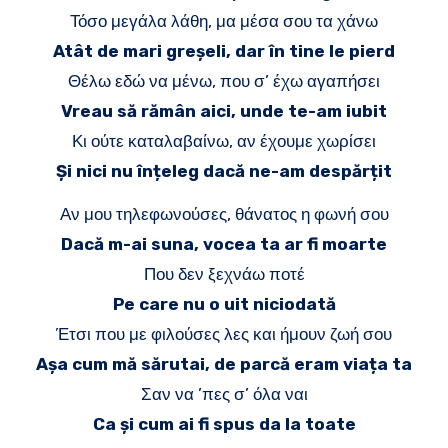
Τόσο μεγάλα λάθη, μα μέσα σου τα χάνω
Atât de mari greșeli, dar în tine le pierd
Θέλω εδώ να μένω, που σ’ έχω αγαπήσει
Vreau să rămân aici, unde te-am iubit
Κι ούτε καταλαβαίνω, αν έχουμε χωρίσει
Și nici nu înțeleg dacă ne-am despărțit
Αν μου τηλεφωνούσες, θάνατος η φωνή σου
Dacă m-ai suna, vocea ta ar fi moarte
Που δεν ξεχνάω ποτέ
Pe care nu o uit niciodată
Έτσι που με φιλούσες λες και ήμουν ζωή σου
Așa cum mă sărutai, de parcă eram viața ta
Σαν να ’πες σ’ όλα ναι
Ca și cum ai fi spus da la toate