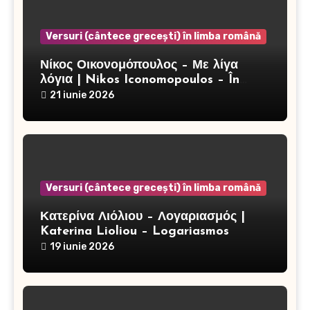
Versuri (cântece grecești) în limba română
Νίκος Οικονομόπουλος – Με λίγα
λόγια | Nikos Iconomopoulos – În
câteva cuvinte
21 iunie 2026
Versuri (cântece grecești) în limba română
Κατερίνα Λιόλιου – Λογαριασμός |
Katerina Lioliou – Logariasmos
19 iunie 2026