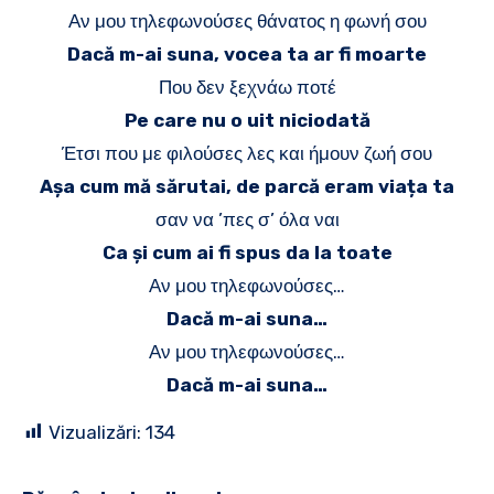
Αν μου τηλεφωνούσες θάνατος η φωνή σου
Dacă m-ai suna, vocea ta ar fi moarte
Που δεν ξεχνάω ποτέ
Pe care nu o uit niciodată
Έτσι που με φιλούσες λες και ήμουν ζωή σου
Așa cum mă sărutai, de parcă eram viața ta
σαν να ’πες σ’ όλα ναι
Ca și cum ai fi spus da la toate
Αν μου τηλεφωνούσες…
Dacă m-ai suna…
Αν μου τηλεφωνούσες…
Dacă m-ai suna…
Vizualizări:
134