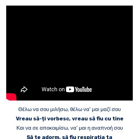
Θέλω να σου μιλήσω, θέλω να’ μαι μαζί σου
Vreau să-ți vorbesc, vreau să fiu cu tine
Και να σε αποκοιμίσω, να’ μαι η αναπνοή σου
Să te adorm, să fiu respirația ta