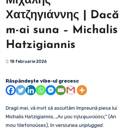
Μιχάλης
Χατζηγιάννης | Dacă
m-ai suna – Michalis
Hatzigiannis
18 februarie 2026
Răspândește vibe-ul grecesc
Dragii mei, vă invit să ascultăm împreună piesa lui
Michalis Hatzigiannis, „Αν μου τηλεφωνούσες” (An
mou tilefonoúses), în versiunea
unplugged
.